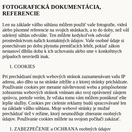
FOTOGRAFICKÁ DOKUMENTÁCIA,
REFERENCIE
Len na základe vášho súhlasu môžem použiť vaše fotografie, videá
alebo písomné referencie na svojich stránkach, a to do doby, než váš
udelený súhlas odvoláte. Ten môžete kedykoľvek odvolať
prostredníctvom našich kontaktných údajov. Vaše osobné údaje si
ponechávam po dobu plynutia premlčacích lehôt, pokiaľ zákon
nestanoví dlhšiu dobu k ich uchovaniu alebo sme v konkrétnych
prípadoch neuviedli inak.
COOKIES
Pri prechádzaní mojich webových stránok zaznamenávam vašu IP
adresu, ako dlho sa na stránke zdržíte a z ktorej stránky prichádzate.
Používanie cookies pre meranie návštevnosti webu a prispôsobenie
zobrazenia webových stránok vnímam ako svoj oprávnený záujem
správcu, pretože verím, že vďaka tomu vám môžem ponúknuť ešte
lepšie služby. Cookies pre cielenie reklamy budú spracovávané len
na základe vášho súhlasu. Moje webové stránky je možné
prechádzať tiež v režime, ktorý neumožňuje zbieranie osobných
údajov. Používanie cookies môžete na svojom počítači zakázať.
ZABEZPEČENIE a OCHRANA osobných údajov