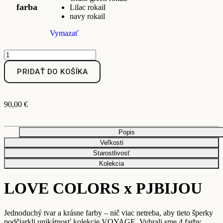
farba
Lilac rokail
navy rokail
Vymazať
PRIDAŤ DO KOŠÍKA
90,00
€
Popis
Veľkosti
Starostlivosť
Kolekcia
LOVE COLORS x PJBIJOU
Jednoduchý tvar a krásne farby – nič viac netreba, aby tieto šperky
podčiarkli unikátnosť kolekcie VOYAGE. Vybrali sme 4 farby,