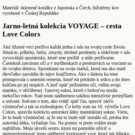
Materiál: sklenené korálky z Japonska a Čiech, bižutérny kov
vyrobené v Českej Republike
Jarno-letná kolekcia VOYAGE – cesta
Love Colors
Aké úžasné veci prežíva každá jedna z nás na svojej ceste života.
Situácie, príbehy, farby, zmysly, drobné predmety a oblečenie v nás
vyvoválajú spomienky, ktoré sme prežili
a stále prežívame.
Častokrát zatváram oči a v myšlienkach a predstavách sa vraciam sa
do svojho detstva. Spomínam na svoju starkú, ktorá ma ako malé
dievčatko zasvätila do tajov krajčírstva. Ako s láskou ku mne
pristupovala s umením remesla, ktoré mi prirástlo k srdcu a do dnes
kráčam po jej stopách. A keď opäť prižmúrim oči, vidím svoju
mamku, v obľúbenej
ľanovej sukni, ktorú s hrdosťou nosila
niekoľko rokov. Nad touto nádhernou sukňou intenzívne premýšlam
a snívam. Snívam o tom, ako vrátiť späť čas, spraviť niečo
výnimočné a tak sa rozhodujem. Čo keby som na 10. výročie Love
Colors, spravila kolekciu autorskej látky maminkinej sukne. Viem,
že to bude výnimočné, aj že ma to bude stáť nemálo síl, predsa len
autorská látka, vyžaduje čas. Na pomoc si preto volám moju
najbližsiu. Moju skvelú sestru, ktorá mi pomohla oživiť a
pretransformovať tento nádherný kvetovaný vzor, ktorý tak hlboko