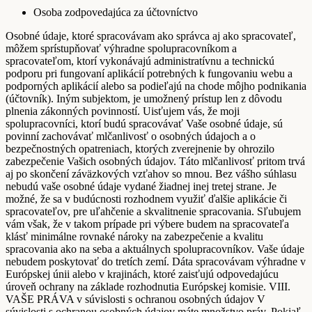
Osoba zodpovedajúca za účtovníctvo
Osobné údaje, ktoré spracovávam ako správca aj ako spracovateľ,
môžem sprístupňovať výhradne spolupracovníkom a
spracovateľom, ktorí vykonávajú administratívnu a technickú
podporu pri fungovaní aplikácií potrebných k fungovaniu webu a
podporných aplikácií alebo sa podieľajú na chode môjho podnikania
(účtovník). Iným subjektom, je umožnený prístup len z dôvodu
plnenia zákonných povinností. Uisťujem vás, že moji
spolupracovníci, ktorí budú spracovávať Vaše osobné údaje, sú
povinní zachovávať mlčanlivosť o osobných údajoch a o
bezpečnostných opatreniach, ktorých zverejnenie by ohrozilo
zabezpečenie Vašich osobných údajov. Táto mlčanlivosť pritom trvá
aj po skončení záväzkových vzťahov so mnou. Bez vášho súhlasu
nebudú vaše osobné údaje vydané žiadnej inej tretej strane. Je
možné, že sa v budúcnosti rozhodnem využiť ďalšie aplikácie či
spracovateľov, pre uľahčenie a skvalitnenie spracovania. Sľubujem
vám však, že v takom prípade pri výbere budem na spracovateľa
klásť minimálne rovnaké nároky na zabezpečenie a kvalitu
spracovania ako na seba a aktuálnych spolupracovníkov. Vaše údaje
nebudem poskytovať do tretích zemí. Dáta spracovávam výhradne v
Európskej únii alebo v krajinách, ktoré zaisťujú odpovedajúcu
úroveň ochrany na základe rozhodnutia Európskej komisie. VIII.
VAŠE PRÁVA v súvislosti s ochranou osobných údajov V
súvislosti s ochranou osobných údajov máte množstvo práv. Pokiaľ