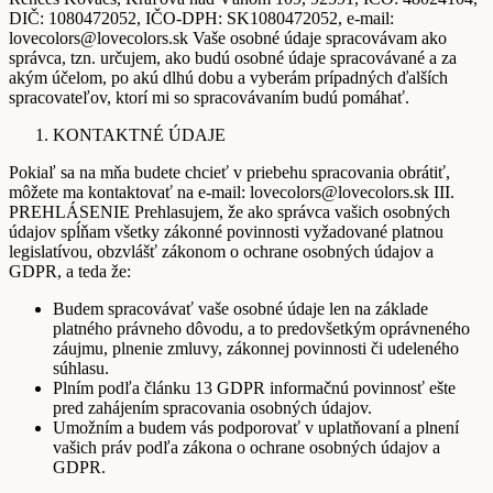
DIČ: 1080472052, IČO-DPH: SK1080472052, e-mail:
lovecolors@lovecolors.sk Vaše osobné údaje spracovávam ako
správca, tzn. určujem, ako budú osobné údaje spracovávané a za
akým účelom, po akú dlhú dobu a vyberám prípadných ďalších
spracovateľov, ktorí mi so spracovávaním budú pomáhať.
KONTAKTNÉ ÚDAJE
Pokiaľ sa na mňa budete chcieť v priebehu spracovania obrátiť,
môžete ma kontaktovať na e-mail: lovecolors@lovecolors.sk III.
PREHLÁSENIE Prehlasujem, že ako správca vašich osobných
údajov spĺňam všetky zákonné povinnosti vyžadované platnou
legislatívou, obzvlášť zákonom o ochrane osobných údajov a
GDPR, a teda že:
Budem spracovávať vaše osobné údaje len na základe
platného právneho dôvodu, a to predovšetkým oprávneného
záujmu, plnenie zmluvy, zákonnej povinnosti či udeleného
súhlasu.
Plním podľa článku 13 GDPR informačnú povinnosť ešte
pred zahájením spracovania osobných údajov.
Umožním a budem vás podporovať v uplatňovaní a plnení
vašich práv podľa zákona o ochrane osobných údajov a
GDPR.