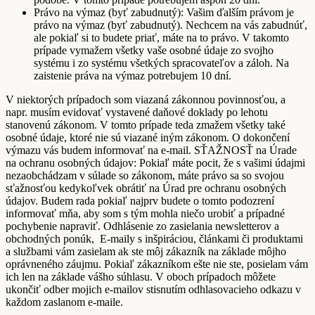
Právo na výmaz (byť zabudnutý): Vašim ďalším právom je
právo na výmaz (byť zabudnutý). Nechcem na vás zabudnúť,
ale pokiaľ si to budete priať, máte na to právo. V takomto
prípade vymažem všetky vaše osobné údaje zo svojho
systému i zo systému všetkých spracovateľov a záloh. Na
zaistenie práva na výmaz potrebujem 10 dní.
V niektorých prípadoch som viazaná zákonnou povinnosťou, a
napr. musím evidovať vystavené daňové doklady po lehotu
stanovenú zákonom. V tomto prípade teda zmažem všetky také
osobné údaje, ktoré nie sú viazané iným zákonom. O dokončení
výmazu vás budem informovať na e-mail. SŤAŽNOSŤ na Úrade
na ochranu osobných údajov: Pokiaľ máte pocit, že s vašimi údajmi
nezaobchádzam v súlade so zákonom, máte právo sa so svojou
sťažnosťou kedykoľvek obrátiť na Úrad pre ochranu osobných
údajov. Budem rada pokiaľ najprv budete o tomto podozrení
informovať mňa, aby som s tým mohla niečo urobiť a prípadné
pochybenie napraviť. Odhlásenie zo zasielania newsletterov a
obchodných ponúk, E-maily s inšpiráciou, článkami či produktami
a službami vám zasielam ak ste môj zákazník na základe môjho
oprávneného záujmu. Pokiaľ zákazníkom ešte nie ste, posielam vám
ich len na základe vášho súhlasu. V oboch prípadoch môžete
ukončiť odber mojich e-mailov stisnutím odhlasovacieho odkazu v
každom zaslanom e-maile.