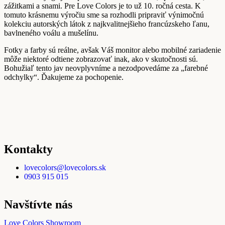
zážitkami a snami. Pre Love Colors je to už 10. ročná cesta. K
tomuto krásnemu výročiu sme sa rozhodli pripraviť výnimočnú
kolekciu autorských látok z najkvalitnejšieho francúzskeho ľanu,
bavlneného voálu a mušelínu.
Fotky a farby sú reálne, avšak Váš monitor alebo mobilné zariadenie
môže niektoré odtiene zobrazovať inak, ako v skutočnosti sú.
Bohužiaľ tento jav neovplyvníme a nezodpovedáme za „farebné
odchylky“. Ďakujeme za pochopenie.
Kontakty
lovecolors@lovecolors.sk
0903 915 015
Navštívte nás
Love Colors Showroom