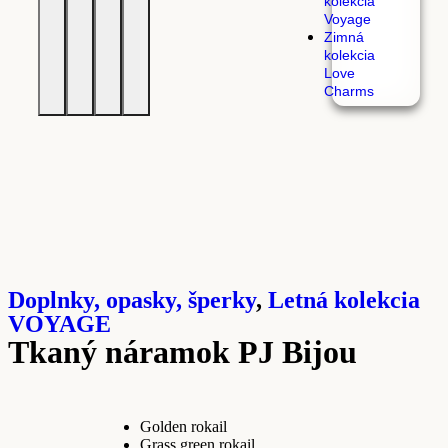
kolekcia
Voyage
Zimná
kolekcia
Love
Charms
Doplnky, opasky, šperky
,
Letná kolekcia
VOYAGE
Tkaný náramok PJ Bijou
Golden rokail
Grass green rokail