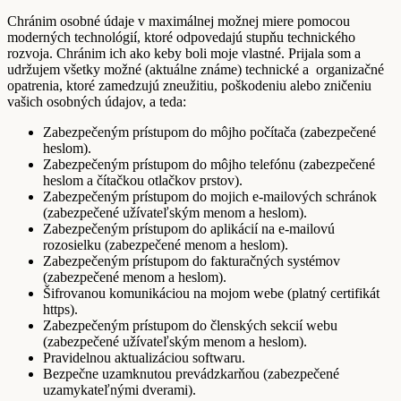
Chránim osobné údaje v maximálnej možnej miere pomocou
moderných technológií, ktoré odpovedajú stupňu technického
rozvoja. Chránim ich ako keby boli moje vlastné. Prijala som a
udržujem všetky možné (aktuálne známe) technické a organizačné
opatrenia, ktoré zamedzujú zneužitiu, poškodeniu alebo zničeniu
vašich osobných údajov, a teda:
Zabezpečeným prístupom do môjho počítača (zabezpečené
heslom).
Zabezpečeným prístupom do môjho telefónu (zabezpečené
heslom a čítačkou otlačkov prstov).
Zabezpečeným prístupom do mojich e-mailových schránok
(zabezpečené užívateľským menom a heslom).
Zabezpečeným prístupom do aplikácií na e-mailovú
rozosielku (zabezpečené menom a heslom).
Zabezpečeným prístupom do fakturačných systémov
(zabezpečené menom a heslom).
Šifrovanou komunikáciou na mojom webe (platný certifikát
https).
Zabezpečeným prístupom do členských sekcií webu
(zabezpečené užívateľským menom a heslom).
Pravidelnou aktualizáciou softwaru.
Bezpečne uzamknutou prevádzkarňou (zabezpečené
uzamykateľnými dverami).