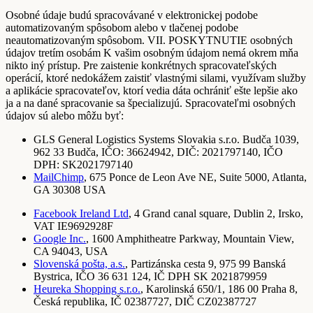
Osobné údaje budú spracovávané v elektronickej podobe
automatizovaným spôsobom alebo v tlačenej podobe
neautomatizovaným spôsobom. VII. POSKYTNUTIE osobných
údajov tretím osobám K vašim osobným údajom nemá okrem mňa
nikto iný prístup. Pre zaistenie konkrétnych spracovateľských
operácií, ktoré nedokážem zaistiť vlastnými silami, využívam služby
a aplikácie spracovateľov, ktorí vedia dáta ochrániť ešte lepšie ako
ja a na dané spracovanie sa špecializujú. Spracovateľmi osobných
údajov sú alebo môžu byť:
GLS General Logistics Systems Slovakia s.r.o. Budča 1039,
962 33 Budča, IČO: 36624942, DIČ: 2021797140, IČO
DPH: SK2021797140
MailChimp
, 675 Ponce de Leon Ave NE, Suite 5000, Atlanta,
GA 30308 USA
Facebook Ireland Ltd
, 4 Grand canal square, Dublin 2, Irsko,
VAT IE9692928F
Google Inc.
, 1600 Amphitheatre Parkway, Mountain View,
CA 94043, USA
Slovenská pošta, a.s.
, Partizánska cesta 9, 975 99 Banská
Bystrica, IČO 36 631 124, IČ DPH SK 2021879959
Heureka Shopping s.r.o.
, Karolinská 650/1, 186 00 Praha 8,
Česká republika, IČ 02387727, DIČ CZ02387727