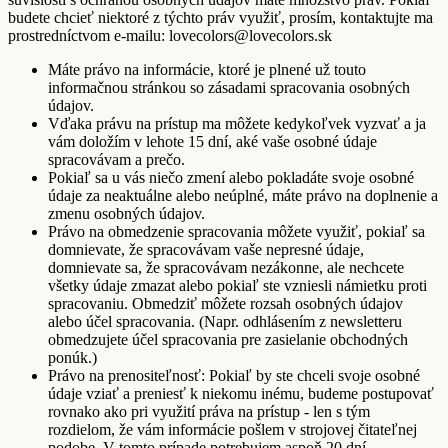
budete chcieť niektoré z týchto práv využiť, prosím, kontaktujte ma
prostredníctvom e-mailu: lovecolors@lovecolors.sk
Máte právo na informácie, ktoré je plnené už touto
informačnou stránkou so zásadami spracovania osobných
údajov.
Vďaka právu na prístup ma môžete kedykoľvek vyzvať a ja
vám doložím v lehote 15 dní, aké vaše osobné údaje
spracovávam a prečo.
Pokiaľ sa u vás niečo zmení alebo pokladáte svoje osobné
údaje za neaktuálne alebo neúplné, máte právo na doplnenie a
zmenu osobných údajov.
Právo na obmedzenie spracovania môžete využiť, pokiaľ sa
domnievate, že spracovávam vaše nepresné údaje,
domnievate sa, že spracovávam nezákonne, ale nechcete
všetky údaje zmazat alebo pokiaľ ste vzniesli námietku proti
spracovaniu. Obmedziť môžete rozsah osobných údajov
alebo účel spracovania. (Napr. odhlásením z newsletteru
obmedzujete účel spracovania pre zasielanie obchodných
ponúk.)
Právo na prenositeľnosť: Pokiaľ by ste chceli svoje osobné
údaje vziať a preniesť k niekomu inému, budeme postupovať
rovnako ako pri využití práva na prístup - len s tým
rozdielom, že vám informácie pošlem v strojovej čitateľnej
podobe. V tomto prípade potrebujem aspoň 20 dní.