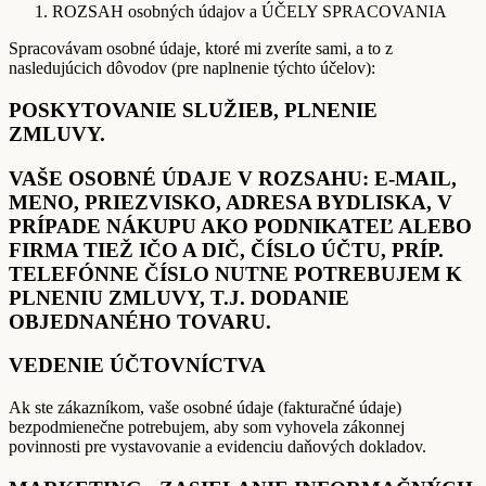
ROZSAH osobných údajov a ÚČELY SPRACOVANIA
Spracovávam osobné údaje, ktoré mi zveríte sami, a to z
nasledujúcich dôvodov (pre naplnenie týchto účelov):
POSKYTOVANIE SLUŽIEB, PLNENIE
ZMLUVY.
VAŠE OSOBNÉ ÚDAJE V ROZSAHU: E-MAIL,
MENO, PRIEZVISKO, ADRESA BYDLISKA, V
PRÍPADE NÁKUPU AKO PODNIKATEĽ ALEBO
FIRMA TIEŽ IČO A DIČ, ČÍSLO ÚČTU, PRÍP.
TELEFÓNNE ČÍSLO NUTNE POTREBUJEM K
PLNENIU ZMLUVY, T.J. DODANIE
OBJEDNANÉHO TOVARU.
VEDENIE ÚČTOVNÍCTVA
Ak ste zákazníkom, vaše osobné údaje (fakturačné údaje)
bezpodmienečne potrebujem, aby som vyhovela zákonnej
povinnosti pre vystavovanie a evidenciu daňových dokladov.