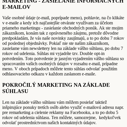
MARKETING - ZASIELANIE INFORMAČNÝCH
E-MAILOV
Vaše osobné údaje (e-mail, poprípade meno), pohlavie, na čo klikáte
v e-maile a kedy ich najčastejšie otvárate využívam za účelom
priameho marketingu - zasielanie obchodných ponúk. Ak ste mojim
zákazníkom, konám tak z oprávneného záujmu, pretože dôvodne
predpokladám, že vás naše novinky zaujímajú, a to po dobu 7 rokov
od poslednej objednávky. Pokiaľ nie ste našim zákazníkom,
zasielame vám newslettery len na základe vášho súhlasu, po dobu 7
rokov od udelenia. Súhlas mi vyjadríte tzv. Double opt-in
potvrdením. Toto potvrdenie je jasným vyjadrením vášho súhlasu so
spracovaním vašich osobných údajov v rozsahu e-mail, prípadne
meno. V oboch prípadoch môžete tento súhlas odvolať použitím
odhlasovacieho odkazu v každom zaslanom e-maile.
POKROČILÝ MARKETING NA ZÁKLADE
SÚHLASU
Len na základe vášho súhlasu vám môžem posielať taktiež
inšpirujúce ponuky tretích osôb alebo využiť e-mailovú adresu napr.
pre remarketing a cielenie reklamy na Facebooku, a to po dobu 5
rokov od udelenia súhlasu. Ten môžete, samozrejme, kedykoľvek
odvolať prostredníctvom našich kontaktných údajov.