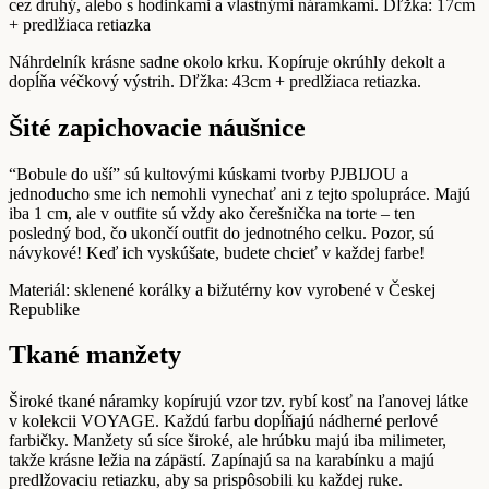
cez druhý, alebo s hodinkami a vlastnými náramkami. Dľžka: 17cm
+ predlžiaca retiazka
Náhrdelník krásne sadne okolo krku. Kopíruje okrúhly dekolt a
dopĺňa véčkový výstrih. Dľžka: 43cm + predlžiaca retiazka.
Šité zapichovacie náušnice
“Bobule do uší” sú kultovými kúskami tvorby PJBIJOU a
jednoducho sme ich nemohli vynechať ani z tejto spolupráce. Majú
iba 1 cm, ale v outfite sú vždy ako čerešnička na torte – ten
posledný bod, čo ukončí outfit do jednotného celku. Pozor, sú
návykové! Keď ich vyskúšate, budete chcieť v každej farbe!
Materiál: sklenené korálky a bižutérny kov vyrobené v Českej
Republike
Tkané manžety
Široké tkané náramky kopírujú vzor tzv. rybí kosť na ľanovej látke
v kolekcii VOYAGE. Každú farbu dopĺňajú nádherné perlové
farbičky. Manžety sú síce široké, ale hrúbku majú iba milimeter,
takže krásne ležia na zápästí. Zapínajú sa na karabínku a majú
predlžovaciu retiazku, aby sa prispôsobili ku každej ruke.