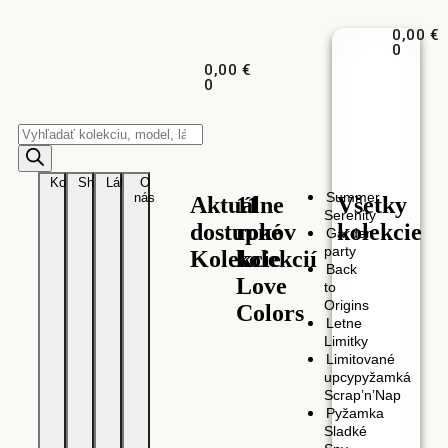
0,00
€
0
0,00
€
0
Kolekcie
Shop
Látky
O
Summer
nás
Aktuálne
11
Všetky
Serenity
dostupné
rokov
kolekcie
Garden
party
Kolekcie
kolekcií
Back
Love
to
Origins
Colors
Letne
Limitky
Limitované
upcypyžamká
Scrap’n’Nap
Pyžamka
Sladké