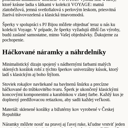
ktoré krásne ladia s látkami v kolekcii VOYAGE: matná
zlatobéžová, jemná svetlofialová s perlovým leskom, priesvitná
žiarivá trávovozelená a klasická tmavomodrá.
Šperky v spolupráci s PJ Bijou môžete objednať teraz u nás ku
kolekcii Voyage. V prípade, že šperky vyžadujú dlhší čas výroby,
budú zaslané samostatne, mimo Vašej objednávky. Ďakujeme za
pochopenie.
Háčkované náramky a náhrdelníky
Minimalistický dizajn spojený s nádhernými farbami malých
sklených korálok robí z týchto šperkov univerzálny kúsok, ktorý
ladí s klasickým aj boho štýlom.
Stoviek rokajlov navliekané na bavlnenú šnúrku a precízne
háčkované do trúbkovitého tvaru. Šperk je ukončený klasickými
koncovými komponentmi a karabínkou v zlatej farbe. Každý kus je
doplnený predlžovacou retiazkou, aby sadli každej veľkosti.
Materiál: sklenené korálky a bižutérny kov vyrobené v Českej
Republike
Náramky môžete nosiť na pravej aj ľavej ruke, kľudne vrstviť jeden