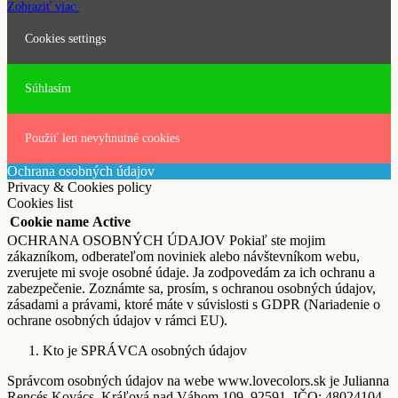
Zobraziť viac.
Cookies settings
Súhlasím
Použiť len nevyhnutné cookies
Ochrana osobných údajov
Privacy & Cookies policy
Cookies list
Cookie name
Active
OCHRANA OSOBNÝCH ÚDAJOV Pokiaľ ste mojim
zákazníkom, odberateľom noviniek alebo návštevníkom webu,
zverujete mi svoje osobné údaje. Ja zodpovedám za ich ochranu a
zabezpečenie. Zoznámte sa, prosím, s ochranou osobných údajov,
zásadami a právami, ktoré máte v súvislosti s GDPR (Nariadenie o
ochrane osobných údajov v rámci EU).
Kto je SPRÁVCA osobných údajov
Správcom osobných údajov na webe www.lovecolors.sk je Julianna
Rencés Kovács, Kráľová nad Váhom 109, 92591, IČO: 48024104,