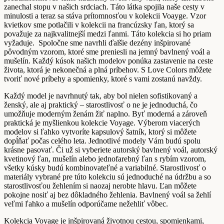
zanechal stopu v našich srdciach. Táto látka spojila naše cesty v
minulosti a teraz sa stáva prítomnosťou v kolekcii Voayge. Vzor
kvietkov sme potlačili v kolekcii na francúzsky ľan, ktorý sa
považuje za najkvalitnejší medzi ľanmi. Táto kolekcia si ho priam
vyžaduje.
Spoločne sme navrhli ďalšie dezény inšpirované
pôvodným vzorom, ktoré sme preniesli na jemný bavlnený voál a
mušelín. Každý kúsok našich modelov ponúka zastavenie na ceste
života, ktorá je nekonečná a plná príbehov. S Love Colors môžete
tvoriť nové príbehy a spomienky, ktoré s vami zostanú navždy.
Každý model je navrhnutý tak, aby bol nielen sofistikovaný a
ženský, ale aj praktický – starostlivosť o ne je jednoduchá, čo
umožňuje moderným ženám žiť naplno. Byť moderná a zároveň
praktická je myšlienkou kolekcie Voyage. Výberom viacerých
modelov si ľahko vytvoríte kapsulový šatník, ktorý si môžete
dopĺňať počas celého leta. Jednotlivé modely Vám budú spolu
krásne pasovať. Či už si vyberiete autorský bavlnený voál, autorský
kvetinový ľan, mušelín alebo jednofarebný ľan s rybím vzorom,
všetky kúsky budú kombinovateľné a variabilné. Starostlivosť o
materiály vybrané pre túto kolekciu sú jednoduché na údržbu a so
starostlivosťou žehlením si naozaj nerobte hlavu. Ľan môžete
pokojne nosiť aj bez dôkladného žehlenia. Bavlnený voál sa žehlí
veľmi ľahko a mušelín odporúčame nežehliť vôbec.
Kolekcia Voyage je inšpirovaná životnou cestou, spomienkami,