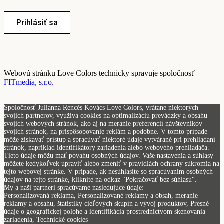
Prihlásiť sa
Webovú stránku Love Colors technicky spravuje spoločnosť
FITmedia, s.r.o.
Spoločnosť Julianna Rencés Kovács Love Colors, vrátane niektorých
svojich partnerov, využíva cookies na optimalizáciu prevádzky a obsahu
svojich webových stránok, ako aj na meranie preferencií návštevníkov
svojich stránok, na prispôsobovanie reklám a podobne. V tomto prípade
môže získavať prístup a spracúvať niektoré údaje vytvárané pri prehliadaní
stránok, napríklad identifikátory zariadenia alebo webového prehliadača.
Tieto údaje môžu mať povahu osobných údajov. Vaše nastavenia a súhlasy
môžete kedykoľvek upraviť alebo zmeniť v pravidlách ochrany súkromia na
tejto webovej stránke. V prípade, ak nesúhlasíte so spracúvaním osobných
údajov na tejto stránke, kliknite na odkaz "Pokračovať bez súhlasu".
My a naši partneri spracúvame nasledujúce údaje:
Personalizovaná reklama, Personalizované reklamy a obsah, meranie
reklamy a obsahu, štatistiky cieľových skupín a vývoj produktov, Presné
údaje o geografickej polohe a identifikácia prostredníctvom skenovania
zariadenia, Technické cookies