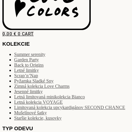
0,00
€
0
CART
KOLEKCIE
Summer serenity
Garden Party
Back to Origins
Letné limitky
Scrap’n’Nap
Pyžamka Sladké Sny
Zimná kolekcia Love Charms
Jesenné limitky
Letná limitovaná minikolekcia Bianco
Letná kolekcia VOYAGE
Limitovaná kolekcia upcykardigánov SECOND CHANCE
Mušelínové šatky
Staršie kolekcie, kusovky
TYP ODEVU