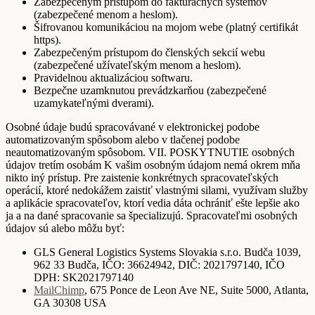
Zabezpečeným prístupom do fakturačných systémov
(zabezpečené menom a heslom).
Šifrovanou komunikáciou na mojom webe (platný certifikát
https).
Zabezpečeným prístupom do členských sekcií webu
(zabezpečené užívateľským menom a heslom).
Pravidelnou aktualizáciou softwaru.
Bezpečne uzamknutou prevádzkarňou (zabezpečené
uzamykateľnými dverami).
Osobné údaje budú spracovávané v elektronickej podobe
automatizovaným spôsobom alebo v tlačenej podobe
neautomatizovaným spôsobom. VII. POSKYTNUTIE osobných
údajov tretím osobám K vašim osobným údajom nemá okrem mňa
nikto iný prístup. Pre zaistenie konkrétnych spracovateľských
operácií, ktoré nedokážem zaistiť vlastnými silami, využívam služby
a aplikácie spracovateľov, ktorí vedia dáta ochrániť ešte lepšie ako
ja a na dané spracovanie sa špecializujú. Spracovateľmi osobných
údajov sú alebo môžu byť:
GLS General Logistics Systems Slovakia s.r.o. Budča 1039,
962 33 Budča, IČO: 36624942, DIČ: 2021797140, IČO
DPH: SK2021797140
MailChimp
, 675 Ponce de Leon Ave NE, Suite 5000, Atlanta,
GA 30308 USA