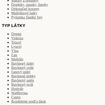
Mikiny a bombery
Doplnky, opasky, šperky
Dekoračné korzety
Mušelínové šatky
Pyžamka Sladké Sny
TYP LÁTKY
Denim
Viskóza
Tencel
Lyocel
Vlna
Ľan
Mušelín
Bavlnený úplet
Bavlnený voile
ľanový uplet
Bavlnené dobby
Bavlnený satén
Bavlnený twill
Hodváb
Wafflovina
Cupro
Rozdelenie podľa látok