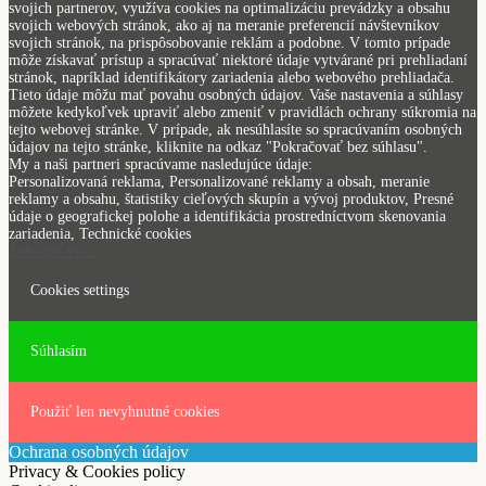
svojich partnerov, využíva cookies na optimalizáciu prevádzky a obsahu
svojich webových stránok, ako aj na meranie preferencií návštevníkov
svojich stránok, na prispôsobovanie reklám a podobne. V tomto prípade
môže získavať prístup a spracúvať niektoré údaje vytvárané pri prehliadaní
stránok, napríklad identifikátory zariadenia alebo webového prehliadača.
Tieto údaje môžu mať povahu osobných údajov. Vaše nastavenia a súhlasy
môžete kedykoľvek upraviť alebo zmeniť v pravidlách ochrany súkromia na
tejto webovej stránke. V prípade, ak nesúhlasíte so spracúvaním osobných
údajov na tejto stránke, kliknite na odkaz "Pokračovať bez súhlasu".
My a naši partneri spracúvame nasledujúce údaje:
Personalizovaná reklama, Personalizované reklamy a obsah, meranie
reklamy a obsahu, štatistiky cieľových skupín a vývoj produktov, Presné
údaje o geografickej polohe a identifikácia prostredníctvom skenovania
zariadenia, Technické cookies
Zobraziť viac.
Cookies settings
Súhlasím
Použiť len nevyhnutné cookies
Ochrana osobných údajov
Privacy & Cookies policy