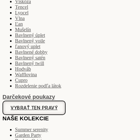
Viskóza
Tencel
Lyocel
Vlna
Ľan
Mušelín
Bavlnený úplet
Bavlnený voile
ľanový uplet
Bavlnené dobby
Bavlnený satén
Bavlnený twill
Hodváb
Wafflovina
Cupro
Rozdelenie podľa látok
Darčekové poukazy
VYBRAŤ TEN PRAVÝ
NAŠE KOLEKCIE
Summer serenity
Garden Party