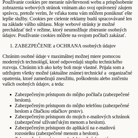
Používanie cookies pre meranie návštevnosti webu a prispôsobenie
zobrazenia webových stránok vnímam ako svoj oprávnený záujem
správcu, pretože verím, že vďaka tomu vám môžem ponúknuť ešte
lepšie služby. Cookies pre cielenie reklamy budú spracovávané len
na základe vášho súhlasu. Moje webové stránky je možné
prechádzať tiež v režime, ktorý neumožňuje zbieranie osobných
údajov. Používanie cookies môžete na svojom počítači zakázať.
ZABEZPEČENIE a OCHRANA osobných údajov
Chránim osobné údaje v maximálnej možnej miere pomocou
moderných technológií, ktoré odpovedajú stupňu technického
rozvoja. Chránim ich ako keby boli moje vlastné. Prijala som a
udržujem všetky možné (aktuálne známe) technické a organizačné
opatrenia, ktoré zamedzujú zneužitiu, poškodeniu alebo zničeniu
vašich osobných údajov, a teda:
Zabezpečeným prístupom do môjho počítača (zabezpečené
heslom).
Zabezpečeným prístupom do môjho telefónu (zabezpečené
heslom a čítačkou otlačkov prstov).
Zabezpečeným prístupom do mojich e-mailových schránok
(zabezpečené užívateľským menom a heslom).
Zabezpečeným prístupom do aplikácií na e-mailovú
rozosielku (zabezpečené menom a heslom).