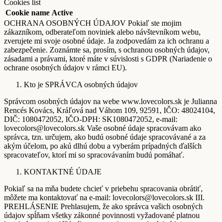
Cookies list
Cookie name
Active
OCHRANA OSOBNÝCH ÚDAJOV Pokiaľ ste mojim
zákazníkom, odberateľom noviniek alebo návštevníkom webu,
zverujete mi svoje osobné údaje. Ja zodpovedám za ich ochranu a
zabezpečenie. Zoznámte sa, prosím, s ochranou osobných údajov,
zásadami a právami, ktoré máte v súvislosti s GDPR (Nariadenie o
ochrane osobných údajov v rámci EU).
Kto je SPRÁVCA osobných údajov
Správcom osobných údajov na webe www.lovecolors.sk je Julianna
Rencés Kovács, Kráľová nad Váhom 109, 92591, IČO: 48024104,
DIČ: 1080472052, IČO-DPH: SK1080472052, e-mail:
lovecolors@lovecolors.sk Vaše osobné údaje spracovávam ako
správca, tzn. určujem, ako budú osobné údaje spracovávané a za
akým účelom, po akú dlhú dobu a vyberám prípadných ďalších
spracovateľov, ktorí mi so spracovávaním budú pomáhať.
KONTAKTNÉ ÚDAJE
Pokiaľ sa na mňa budete chcieť v priebehu spracovania obrátiť,
môžete ma kontaktovať na e-mail: lovecolors@lovecolors.sk III.
PREHLÁSENIE Prehlasujem, že ako správca vašich osobných
údajov spĺňam všetky zákonné povinnosti vyžadované platnou