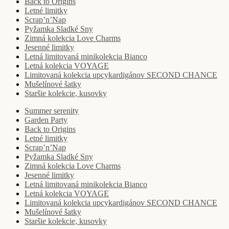
Back to Origins
Letné limitky
Scrap’n’Nap
Pyžamka Sladké Sny
Zimná kolekcia Love Charms
Jesenné limitky
Letná limitovaná minikolekcia Bianco
Letná kolekcia VOYAGE
Limitovaná kolekcia upcykardigánov SECOND CHANCE
Mušelínové šatky
Staršie kolekcie, kusovky
Summer serenity
Garden Party
Back to Origins
Letné limitky
Scrap’n’Nap
Pyžamka Sladké Sny
Zimná kolekcia Love Charms
Jesenné limitky
Letná limitovaná minikolekcia Bianco
Letná kolekcia VOYAGE
Limitovaná kolekcia upcykardigánov SECOND CHANCE
Mušelínové šatky
Staršie kolekcie, kusovky