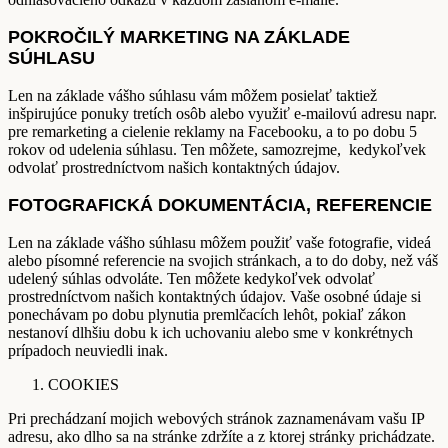
POKROČILÝ MARKETING NA ZÁKLADE
SÚHLASU
Len na základe vášho súhlasu vám môžem posielať taktiež
inšpirujúce ponuky tretích osôb alebo využiť e-mailovú adresu napr.
pre remarketing a cielenie reklamy na Facebooku, a to po dobu 5
rokov od udelenia súhlasu. Ten môžete, samozrejme, kedykoľvek
odvolať prostredníctvom našich kontaktných údajov.
FOTOGRAFICKÁ DOKUMENTÁCIA, REFERENCIE
Len na základe vášho súhlasu môžem použiť vaše fotografie, videá
alebo písomné referencie na svojich stránkach, a to do doby, než váš
udelený súhlas odvoláte. Ten môžete kedykoľvek odvolať
prostredníctvom našich kontaktných údajov. Vaše osobné údaje si
ponechávam po dobu plynutia premlčacích lehôt, pokiaľ zákon
nestanoví dlhšiu dobu k ich uchovaniu alebo sme v konkrétnych
prípadoch neuviedli inak.
COOKIES
Pri prechádzaní mojich webových stránok zaznamenávam vašu IP
adresu, ako dlho sa na stránke zdržíte a z ktorej stránky prichádzate.