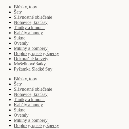
Blúzky, topy
Šaty
Slávnostné oblečenie
Nohavice, kraťasy
Tuniky a kimona
Kabáty a bundy
Sukne
Overaly
Mikiny a bombery
Doplnky, opasky, šperky
Dekoračné korzety
Mušelínové šatky
Pyžamka Sladké Sny
Blúzky, topy
Šaty
Slávnostné oblečenie
Nohavice, kraťasy
Tuniky a kimona
Kabáty a bundy
Sukne
Overaly
Mikiny a bombery
Doplnky, opasky, šperky