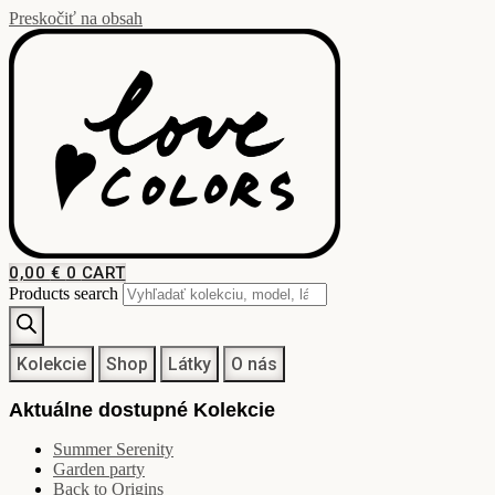
Preskočiť na obsah
0,00
€
0
CART
Products search
Kolekcie
Shop
Látky
O nás
Aktuálne dostupné Kolekcie
Summer Serenity
Garden party
Back to Origins