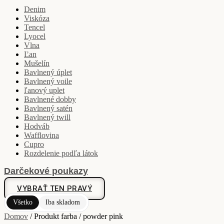
Denim
Viskóza
Tencel
Lyocel
Vlna
Ľan
Mušelín
Bavlnený úplet
Bavlnený voile
ľanový uplet
Bavlnené dobby
Bavlnený satén
Bavlnený twill
Hodváb
Wafflovina
Cupro
Rozdelenie podľa látok
Darčekové poukazy
VYBRAŤ TEN PRAVÝ
Všetko
Iba skladom
Domov
/ Produkt farba / powder pink