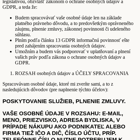
legislatívou, obzvlášť zákonom o ochrane osobných údajov a
GDPR, a teda že:
Budem spracovávať vaše osobné údaje len na základe
platného právneho dôvodu, a to predovšetkým oprávneného
záujmu, plnenie zmluvy, zákonnej povinnosti či udeleného
súhlasu.
Plním podľa článku 13 GDPR informačnú povinnosť ešte
pred zahájením spracovania osobných údajov.
Umožním a budem vás podporovať v uplatňovaní a plnení
vašich práv podľa zákona o ochrane osobných údajov a
GDPR.
ROZSAH osobných údajov a ÚČELY SPRACOVANIA
Spracovávam osobné údaje, ktoré mi zveríte sami, a to z
nasledujúcich dôvodov (pre naplnenie týchto účelov):
POSKYTOVANIE SLUŽIEB, PLNENIE ZMLUVY.
VAŠE OSOBNÉ ÚDAJE V ROZSAHU: E-MAIL,
MENO, PRIEZVISKO, ADRESA BYDLISKA, V
PRÍPADE NÁKUPU AKO PODNIKATEĽ ALEBO
FIRMA TIEŽ IČO A DIČ, ČÍSLO ÚČTU, PRÍP.
TELEFÓNNE ČÍSLO NUTNE POTREBUJEM K