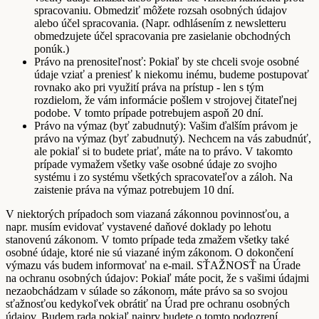
spracovaniu. Obmedziť môžete rozsah osobných údajov
alebo účel spracovania. (Napr. odhlásením z newsletteru
obmedzujete účel spracovania pre zasielanie obchodných
ponúk.)
Právo na prenositeľnosť: Pokiaľ by ste chceli svoje osobné
údaje vziať a preniesť k niekomu inému, budeme postupovať
rovnako ako pri využití práva na prístup - len s tým
rozdielom, že vám informácie pošlem v strojovej čitateľnej
podobe. V tomto prípade potrebujem aspoň 20 dní.
Právo na výmaz (byť zabudnutý): Vašim ďalším právom je
právo na výmaz (byť zabudnutý). Nechcem na vás zabudnúť,
ale pokiaľ si to budete priať, máte na to právo. V takomto
prípade vymažem všetky vaše osobné údaje zo svojho
systému i zo systému všetkých spracovateľov a záloh. Na
zaistenie práva na výmaz potrebujem 10 dní.
V niektorých prípadoch som viazaná zákonnou povinnosťou, a
napr. musím evidovať vystavené daňové doklady po lehotu
stanovenú zákonom. V tomto prípade teda zmažem všetky také
osobné údaje, ktoré nie sú viazané iným zákonom. O dokončení
výmazu vás budem informovať na e-mail. SŤAŽNOSŤ na Úrade
na ochranu osobných údajov: Pokiaľ máte pocit, že s vašimi údajmi
nezaobchádzam v súlade so zákonom, máte právo sa so svojou
sťažnosťou kedykoľvek obrátiť na Úrad pre ochranu osobných
údajov. Budem rada pokiaľ najprv budete o tomto podozrení