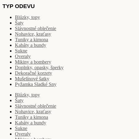
TYP ODEVU
Blúzky, topy
Šaty
Slávnostné oblečenie
Nohavice, kraťasy
Tuniky a kimona
Kabáty a bundy
Sukne
Overaly
Mikiny a bombery
Doplnky, opasky, šperky
Dekoračné korzety
Mušelínové šatky
Pyžamka Sladké Sny
Blúzky, topy
Šaty
Slávnostné oblečenie
Nohavice, kraťasy
Tuniky a kimona
Kabáty a bundy
Sukne
Overaly