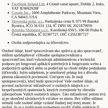
Facebook Ireland Ltd
, 4 Grand canal square, Dublin 2, Irsko,
VAT IE9692928F
Google Inc.
, 1600 Amphitheatre Parkway, Mountain View,
CA 94043, USA
Slovenská pošta, a.s.
, Partizánska cesta 9, 975 99 Banská
Bystrica, IČO 36 631 124, IČ DPH SK 2021879959
Heureka Shopping s.r.o.
, Karolinská 650/1, 186 00 Praha 8,
Česká republika, IČ 02387727, DIČ CZ02387727
Osoba zodpovedajúca za účtovníctvo
Osobné údaje, ktoré spracovávam ako správca aj ako spracovateľ,
môžem sprístupňovať výhradne spolupracovníkom a
spracovateľom, ktorí vykonávajú administratívnu a technickú
podporu pri fungovaní aplikácií potrebných k fungovaniu webu a
podporných aplikácií alebo sa podieľajú na chode môjho podnikania
(účtovník). Iným subjektom, je umožnený prístup len z dôvodu
plnenia zákonných povinností. Uisťujem vás, že moji
spolupracovníci, ktorí budú spracovávať Vaše osobné údaje, sú
povinní zachovávať mlčanlivosť o osobných údajoch a o
bezpečnostných opatreniach, ktorých zverejnenie by ohrozilo
zabezpečenie Vašich osobných údajov. Táto mlčanlivosť pritom trvá
aj po skončení záväzkových vzťahov so mnou. Bez vášho súhlasu
nebudú vaše osobné údaje vydané žiadnej inej tretej strane. Je
možné, že sa v budúcnosti rozhodnem využiť ďalšie aplikácie či