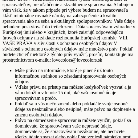
spracovateľov, pre uľahčenie a skvalitnenie spracovania. Sľubujem
vám však, že v takom prípade pri výbere budem na spracovateľa
klásť minimálne rovnaké nároky na zabezpečenie a kvalitu
spracovania ako na seba a aktuálnych spolupracovníkov. Vaše údaje
nebudem poskytovať do tretích zemí. Dáta spracovávam výhradne v
Európskej únii alebo v krajinách, ktoré zaisťujú odpovedajúcu
úroveň ochrany na základe rozhodnutia Európskej komisie. VIII.
VAŠE PRÁVA v súvislosti s ochranou osobných údajov V
súvislosti s ochranou osobných údajov máte množstvo práv. Pokiaľ
budete chcieť niektoré z týchto práv využiť, prosím, kontaktujte ma
prostredníctvom e-mailu: lovecolors@lovecolors.sk
Máte právo na informácie, ktoré je plnené už touto
informačnou stránkou so zásadami spracovania osobných
údajov.
Vďaka právu na prístup ma môžete kedykoľvek vyzvať a ja
vám doložím v lehote 15 dní, aké vaše osobné údaje
spracovávam a prečo.
Pokiaľ sa u vás niečo zmení alebo pokladáte svoje osobné
údaje za neaktuálne alebo neúplné, máte právo na doplnenie a
zmenu osobných údajov.
Právo na obmedzenie spracovania môžete využiť, pokiaľ sa
domnievate, že spracovávam vaše nepresné údaje,
domnievate sa, že spracovávam nezákonne, ale nechcete
všetky údaje zmazat alebo pokiaľ ste vzniesli námietku proti