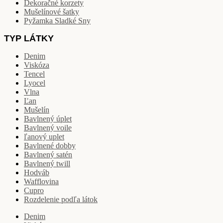
Dekoračné korzety
Mušelínové šatky
Pyžamka Sladké Sny
TYP LÁTKY
Denim
Viskóza
Tencel
Lyocel
Vlna
Ľan
Mušelín
Bavlnený úplet
Bavlnený voile
ľanový uplet
Bavlnené dobby
Bavlnený satén
Bavlnený twill
Hodváb
Wafflovina
Cupro
Rozdelenie podľa látok
Denim