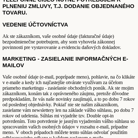
PLNENIU ZMLUVY, T.J. DODANIE OBJEDNANÉHO
TOVARU.
VEDENIE ÚČTOVNÍCTVA
Ak ste zákazníkom, vaše osobné údaje (fakturačné údaje)
bezpodmienečne potrebujem, aby som vyhovela zákonnej
povinnosti pre vystavovanie a evidenciu daňových dokladov.
MARKETING - ZASIELANIE INFORMAČNÝCH E-
MAILOV
Vaše osobné údaje (e-mail, poprípade meno), pohlavie, na čo klikáte
v e-maile a kedy ich najčastejšie otvárate využívam za účelom
priameho marketingu - zasielanie obchodných ponúk. Ak ste mojim
zákazníkom, konám tak z oprávneného záujmu, pretože dôvodne
predpokladám, že vás naše novinky zaujímajú, a to po dobu 7 rokov
od poslednej objednávky. Pokiaľ nie ste našim zákazníkom,
zasielame vám newslettery len na základe vášho súhlasu, po dobu 7
rokov od udelenia. Súhlas mi vyjadríte tzv. Double opt-in
potvrdením. Toto potvrdenie je jasným vyjadrením vášho súhlasu so
spracovaním vašich osobných údajov v rozsahu e-mail, prípadne
meno. V oboch prípadoch môžete tento súhlas odvolať použitím
odhlasovacieho odkazu v každom zaslanom e-maile.