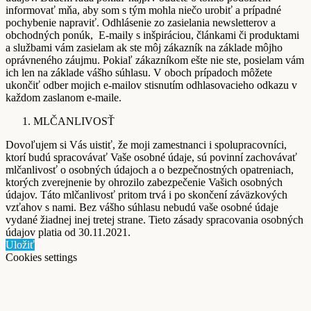
informovať mňa, aby som s tým mohla niečo urobiť a prípadné
pochybenie napraviť. Odhlásenie zo zasielania newsletterov a
obchodných ponúk, E-maily s inšpiráciou, článkami či produktami
a službami vám zasielam ak ste môj zákazník na základe môjho
oprávneného záujmu. Pokiaľ zákazníkom ešte nie ste, posielam vám
ich len na základe vášho súhlasu. V oboch prípadoch môžete
ukončiť odber mojich e-mailov stisnutím odhlasovacieho odkazu v
každom zaslanom e-maile.
MLČANLIVOSŤ
Dovoľujem si Vás uistiť, že moji zamestnanci i spolupracovníci,
ktorí budú spracovávať Vaše osobné údaje, sú povinní zachovávať
mlčanlivosť o osobných údajoch a o bezpečnostných opatreniach,
ktorých zverejnenie by ohrozilo zabezpečenie Vašich osobných
údajov. Táto mlčanlivosť pritom trvá i po skončení záväzkových
vzťahov s nami. Bez vášho súhlasu nebudú vaše osobné údaje
vydané žiadnej inej tretej strane. Tieto zásady spracovania osobných
údajov platia od 30.11.2021.
Uložiť
Cookies settings