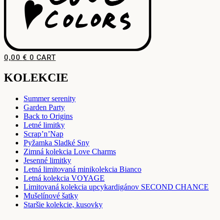
0,00
€
0
CART
KOLEKCIE
Summer serenity
Garden Party
Back to Origins
Letné limitky
Scrap’n’Nap
Pyžamka Sladké Sny
Zimná kolekcia Love Charms
Jesenné limitky
Letná limitovaná minikolekcia Bianco
Letná kolekcia VOYAGE
Limitovaná kolekcia upcykardigánov SECOND CHANCE
Mušelínové šatky
Staršie kolekcie, kusovky