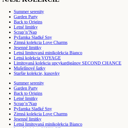
Summer serenity
Garden Party
Back to Origins
Letné limitky
Scrap’n’Nap
Pyžamka Sladké Sny
Zimná kolekcia Love Charms
Jesenné limitky
Letná limitovaná minikolekcia Bianco
Letná kolekcia VOYAGE
Limitovaná kolekcia upcykardigánov SECOND CHANCE
Mušelínové šatky
Staršie kolekcie, kusovky
Summer serenity
Garden Party
Back to Origins
Letné limitky
Scrap’n’Nap
Pyžamka Sladké Sny
Zimná kolekcia Love Charms
Jesenné limitky
Letná limitovaná minikolekcia Bianco