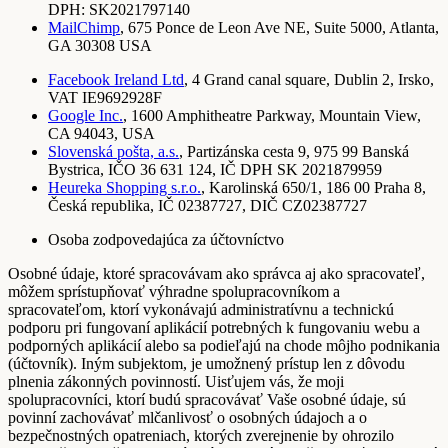
DPH: SK2021797140
MailChimp
, 675 Ponce de Leon Ave NE, Suite 5000, Atlanta,
GA 30308 USA
Facebook Ireland Ltd
, 4 Grand canal square, Dublin 2, Irsko,
VAT IE9692928F
Google Inc.
, 1600 Amphitheatre Parkway, Mountain View,
CA 94043, USA
Slovenská pošta, a.s.
, Partizánska cesta 9, 975 99 Banská
Bystrica, IČO 36 631 124, IČ DPH SK 2021879959
Heureka Shopping s.r.o.
, Karolinská 650/1, 186 00 Praha 8,
Česká republika, IČ 02387727, DIČ CZ02387727
Osoba zodpovedajúca za účtovníctvo
Osobné údaje, ktoré spracovávam ako správca aj ako spracovateľ,
môžem sprístupňovať výhradne spolupracovníkom a
spracovateľom, ktorí vykonávajú administratívnu a technickú
podporu pri fungovaní aplikácií potrebných k fungovaniu webu a
podporných aplikácií alebo sa podieľajú na chode môjho podnikania
(účtovník). Iným subjektom, je umožnený prístup len z dôvodu
plnenia zákonných povinností. Uisťujem vás, že moji
spolupracovníci, ktorí budú spracovávať Vaše osobné údaje, sú
povinní zachovávať mlčanlivosť o osobných údajoch a o
bezpečnostných opatreniach, ktorých zverejnenie by ohrozilo