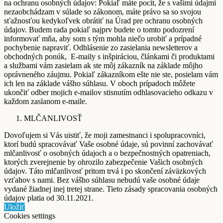
na ochranu osobných údajov: Pokiaľ máte pocit, že s vašimi údajmi
nezaobchádzam v súlade so zákonom, máte právo sa so svojou
sťažnosťou kedykoľvek obrátiť na Úrad pre ochranu osobných
údajov. Budem rada pokiaľ najprv budete o tomto podozrení
informovať mňa, aby som s tým mohla niečo urobiť a prípadné
pochybenie napraviť. Odhlásenie zo zasielania newsletterov a
obchodných ponúk, E-maily s inšpiráciou, článkami či produktami
a službami vám zasielam ak ste môj zákazník na základe môjho
oprávneného záujmu. Pokiaľ zákazníkom ešte nie ste, posielam vám
ich len na základe vášho súhlasu. V oboch prípadoch môžete
ukončiť odber mojich e-mailov stisnutím odhlasovacieho odkazu v
každom zaslanom e-maile.
MLČANLIVOSŤ
Dovoľujem si Vás uistiť, že moji zamestnanci i spolupracovníci,
ktorí budú spracovávať Vaše osobné údaje, sú povinní zachovávať
mlčanlivosť o osobných údajoch a o bezpečnostných opatreniach,
ktorých zverejnenie by ohrozilo zabezpečenie Vašich osobných
údajov. Táto mlčanlivosť pritom trvá i po skončení záväzkových
vzťahov s nami. Bez vášho súhlasu nebudú vaše osobné údaje
vydané žiadnej inej tretej strane. Tieto zásady spracovania osobných
údajov platia od 30.11.2021.
Uložiť
Cookies settings