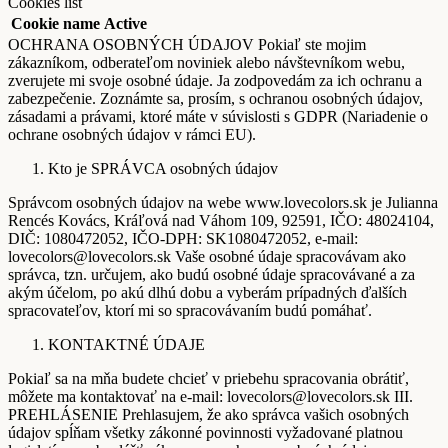
Cookies list
Cookie name
Active
OCHRANA OSOBNÝCH ÚDAJOV Pokiaľ ste mojim
zákazníkom, odberateľom noviniek alebo návštevníkom webu,
zverujete mi svoje osobné údaje. Ja zodpovedám za ich ochranu a
zabezpečenie. Zoznámte sa, prosím, s ochranou osobných údajov,
zásadami a právami, ktoré máte v súvislosti s GDPR (Nariadenie o
ochrane osobných údajov v rámci EU).
Kto je SPRÁVCA osobných údajov
Správcom osobných údajov na webe www.lovecolors.sk je Julianna
Rencés Kovács, Kráľová nad Váhom 109, 92591, IČO: 48024104,
DIČ: 1080472052, IČO-DPH: SK1080472052, e-mail:
lovecolors@lovecolors.sk Vaše osobné údaje spracovávam ako
správca, tzn. určujem, ako budú osobné údaje spracovávané a za
akým účelom, po akú dlhú dobu a vyberám prípadných ďalších
spracovateľov, ktorí mi so spracovávaním budú pomáhať.
KONTAKTNÉ ÚDAJE
Pokiaľ sa na mňa budete chcieť v priebehu spracovania obrátiť,
môžete ma kontaktovať na e-mail: lovecolors@lovecolors.sk III.
PREHLÁSENIE Prehlasujem, že ako správca vašich osobných
údajov spĺňam všetky zákonné povinnosti vyžadované platnou