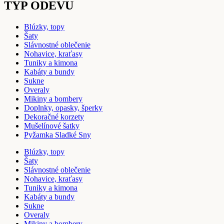
TYP ODEVU
Blúzky, topy
Šaty
Slávnostné oblečenie
Nohavice, kraťasy
Tuniky a kimona
Kabáty a bundy
Sukne
Overaly
Mikiny a bombery
Doplnky, opasky, šperky
Dekoračné korzety
Mušelínové šatky
Pyžamka Sladké Sny
Blúzky, topy
Šaty
Slávnostné oblečenie
Nohavice, kraťasy
Tuniky a kimona
Kabáty a bundy
Sukne
Overaly
Mikiny a bombery