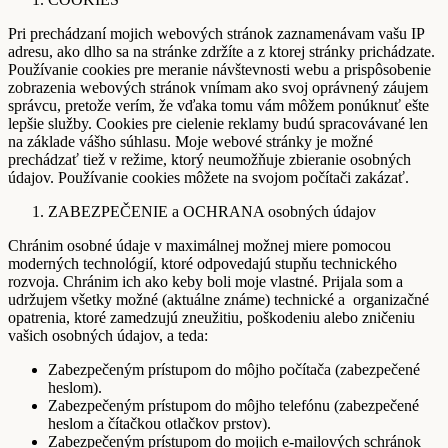
Pri prechádzaní mojich webových stránok zaznamenávam vašu IP
adresu, ako dlho sa na stránke zdržíte a z ktorej stránky prichádzate.
Používanie cookies pre meranie návštevnosti webu a prispôsobenie
zobrazenia webových stránok vnímam ako svoj oprávnený záujem
správcu, pretože verím, že vďaka tomu vám môžem ponúknuť ešte
lepšie služby. Cookies pre cielenie reklamy budú spracovávané len
na základe vášho súhlasu. Moje webové stránky je možné
prechádzať tiež v režime, ktorý neumožňuje zbieranie osobných
údajov. Používanie cookies môžete na svojom počítači zakázať.
ZABEZPEČENIE a OCHRANA osobných údajov
Chránim osobné údaje v maximálnej možnej miere pomocou
moderných technológií, ktoré odpovedajú stupňu technického
rozvoja. Chránim ich ako keby boli moje vlastné. Prijala som a
udržujem všetky možné (aktuálne známe) technické a organizačné
opatrenia, ktoré zamedzujú zneužitiu, poškodeniu alebo zničeniu
vašich osobných údajov, a teda:
Zabezpečeným prístupom do môjho počítača (zabezpečené
heslom).
Zabezpečeným prístupom do môjho telefónu (zabezpečené
heslom a čítačkou otlačkov prstov).
Zabezpečeným prístupom do mojich e-mailových schránok