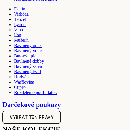
Denim
Viskóza
Tencel
Lyocel
Vlna
Ľan
Mušelín
Bavlnený úplet
Bavlnený voile
ľanový uplet
Bavlnené dobby
Bavlnený satén
Bavlnený twill
Hodváb
Wafflovina
Cupro
Rozdelenie podľa látok
Darčekové poukazy
VYBRAŤ TEN PRAVÝ
NAŠE KOLEKCIE