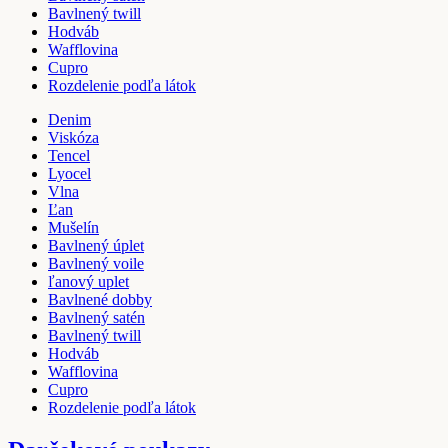
Bavlnený twill
Hodváb
Wafflovina
Cupro
Rozdelenie podľa látok
Denim
Viskóza
Tencel
Lyocel
Vlna
Ľan
Mušelín
Bavlnený úplet
Bavlnený voile
ľanový uplet
Bavlnené dobby
Bavlnený satén
Bavlnený twill
Hodváb
Wafflovina
Cupro
Rozdelenie podľa látok