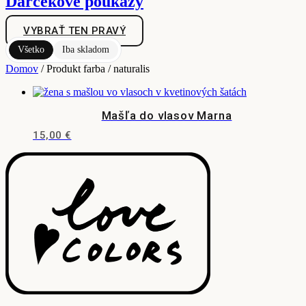
Darčekové poukazy
VYBRAŤ TEN PRAVÝ
Všetko
Iba skladom
Domov
/ Produkt farba / naturalis
Mašľa do vlasov Marna
15,00
€
Tento
produkt
má
viacero
variantov.
Možnosti
si
môžete
vybrať
na
stránke
produktu.