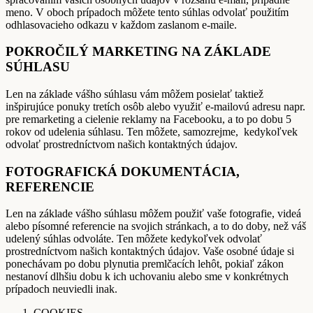
meno. V oboch prípadoch môžete tento súhlas odvolať použitím
odhlasovacieho odkazu v každom zaslanom e-maile.
POKROČILÝ MARKETING NA ZÁKLADE
SÚHLASU
Len na základe vášho súhlasu vám môžem posielať taktiež
inšpirujúce ponuky tretích osôb alebo využiť e-mailovú adresu napr.
pre remarketing a cielenie reklamy na Facebooku, a to po dobu 5
rokov od udelenia súhlasu. Ten môžete, samozrejme, kedykoľvek
odvolať prostredníctvom našich kontaktných údajov.
FOTOGRAFICKÁ DOKUMENTÁCIA,
REFERENCIE
Len na základe vášho súhlasu môžem použiť vaše fotografie, videá
alebo písomné referencie na svojich stránkach, a to do doby, než váš
udelený súhlas odvoláte. Ten môžete kedykoľvek odvolať
prostredníctvom našich kontaktných údajov. Vaše osobné údaje si
ponechávam po dobu plynutia premlčacích lehôt, pokiaľ zákon
nestanoví dlhšiu dobu k ich uchovaniu alebo sme v konkrétnych
prípadoch neuviedli inak.
COOKIES