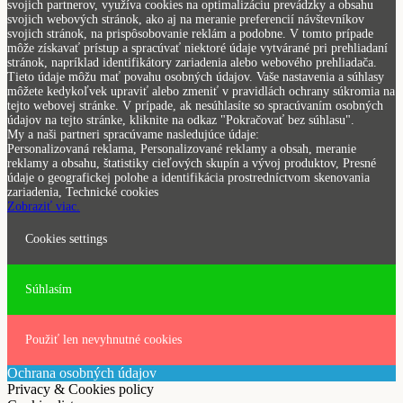
svojich partnerov, využíva cookies na optimalizáciu prevádzky a obsahu
svojich webových stránok, ako aj na meranie preferencií návštevníkov
svojich stránok, na prispôsobovanie reklám a podobne. V tomto prípade
môže získavať prístup a spracúvať niektoré údaje vytvárané pri prehliadaní
stránok, napríklad identifikátory zariadenia alebo webového prehliadača.
Tieto údaje môžu mať povahu osobných údajov. Vaše nastavenia a súhlasy
môžete kedykoľvek upraviť alebo zmeniť v pravidlách ochrany súkromia na
tejto webovej stránke. V prípade, ak nesúhlasíte so spracúvaním osobných
údajov na tejto stránke, kliknite na odkaz "Pokračovať bez súhlasu".
My a naši partneri spracúvame nasledujúce údaje:
Personalizovaná reklama, Personalizované reklamy a obsah, meranie
reklamy a obsahu, štatistiky cieľových skupín a vývoj produktov, Presné
údaje o geografickej polohe a identifikácia prostredníctvom skenovania
zariadenia, Technické cookies
Zobraziť viac.
Cookies settings
Súhlasím
Použiť len nevyhnutné cookies
Ochrana osobných údajov
Privacy & Cookies policy