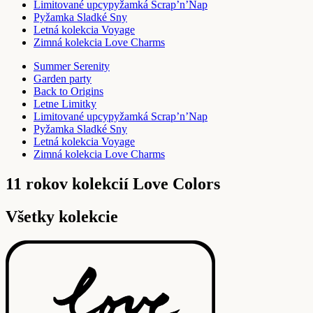
Limitované upcypyžamká Scrap’n’Nap
Pyžamka Sladké Sny
Letná kolekcia Voyage
Zimná kolekcia Love Charms
Summer Serenity
Garden party
Back to Origins
Letne Limitky
Limitované upcypyžamká Scrap’n’Nap
Pyžamka Sladké Sny
Letná kolekcia Voyage
Zimná kolekcia Love Charms
11 rokov kolekcií Love Colors
Všetky kolekcie