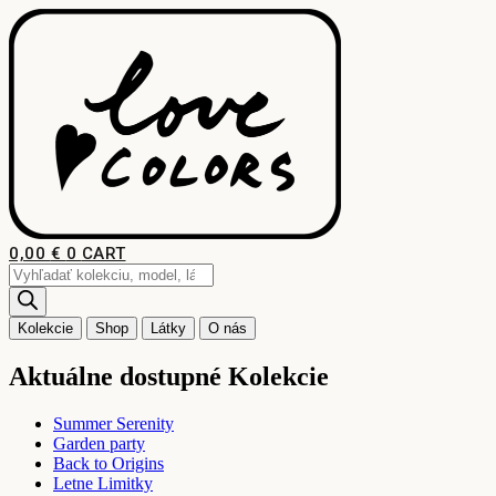
Preskočiť
na
obsah
0,00
€
0
CART
Products
search
Kolekcie
Shop
Látky
O nás
Aktuálne dostupné Kolekcie
Summer Serenity
Garden party
Back to Origins
Letne Limitky