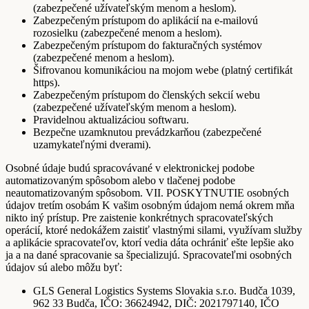
(zabezpečené užívateľským menom a heslom).
Zabezpečeným prístupom do aplikácií na e-mailovú
rozosielku (zabezpečené menom a heslom).
Zabezpečeným prístupom do fakturačných systémov
(zabezpečené menom a heslom).
Šifrovanou komunikáciou na mojom webe (platný certifikát
https).
Zabezpečeným prístupom do členských sekcií webu
(zabezpečené užívateľským menom a heslom).
Pravidelnou aktualizáciou softwaru.
Bezpečne uzamknutou prevádzkarňou (zabezpečené
uzamykateľnými dverami).
Osobné údaje budú spracovávané v elektronickej podobe
automatizovaným spôsobom alebo v tlačenej podobe
neautomatizovaným spôsobom. VII. POSKYTNUTIE osobných
údajov tretím osobám K vašim osobným údajom nemá okrem mňa
nikto iný prístup. Pre zaistenie konkrétnych spracovateľských
operácií, ktoré nedokážem zaistiť vlastnými silami, využívam služby
a aplikácie spracovateľov, ktorí vedia dáta ochrániť ešte lepšie ako
ja a na dané spracovanie sa špecializujú. Spracovateľmi osobných
údajov sú alebo môžu byť:
GLS General Logistics Systems Slovakia s.r.o. Budča 1039,
962 33 Budča, IČO: 36624942, DIČ: 2021797140, IČO