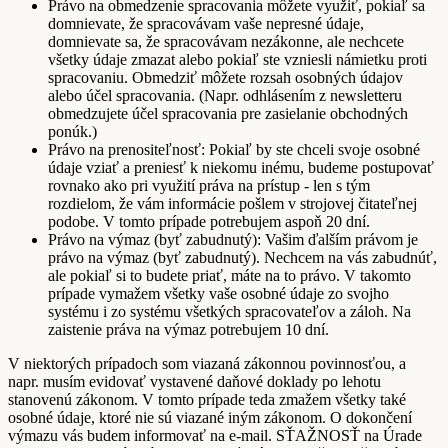
Právo na obmedzenie spracovania môžete využiť, pokiaľ sa
domnievate, že spracovávam vaše nepresné údaje,
domnievate sa, že spracovávam nezákonne, ale nechcete
všetky údaje zmazat alebo pokiaľ ste vzniesli námietku proti
spracovaniu. Obmedziť môžete rozsah osobných údajov
alebo účel spracovania. (Napr. odhlásením z newsletteru
obmedzujete účel spracovania pre zasielanie obchodných
ponúk.)
Právo na prenositeľnosť: Pokiaľ by ste chceli svoje osobné
údaje vziať a preniesť k niekomu inému, budeme postupovať
rovnako ako pri využití práva na prístup - len s tým
rozdielom, že vám informácie pošlem v strojovej čitateľnej
podobe. V tomto prípade potrebujem aspoň 20 dní.
Právo na výmaz (byť zabudnutý): Vašim ďalším právom je
právo na výmaz (byť zabudnutý). Nechcem na vás zabudnúť,
ale pokiaľ si to budete priať, máte na to právo. V takomto
prípade vymažem všetky vaše osobné údaje zo svojho
systému i zo systému všetkých spracovateľov a záloh. Na
zaistenie práva na výmaz potrebujem 10 dní.
V niektorých prípadoch som viazaná zákonnou povinnosťou, a
napr. musím evidovať vystavené daňové doklady po lehotu
stanovenú zákonom. V tomto prípade teda zmažem všetky také
osobné údaje, ktoré nie sú viazané iným zákonom. O dokončení
výmazu vás budem informovať na e-mail. SŤAŽNOSŤ na Úrade