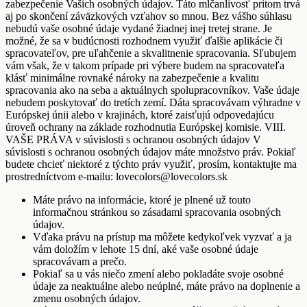
zabezpečenie Vašich osobných údajov. Táto mlčanlivosť pritom trvá
aj po skončení záväzkových vzťahov so mnou. Bez vášho súhlasu
nebudú vaše osobné údaje vydané žiadnej inej tretej strane. Je
možné, že sa v budúcnosti rozhodnem využiť ďalšie aplikácie či
spracovateľov, pre uľahčenie a skvalitnenie spracovania. Sľubujem
vám však, že v takom prípade pri výbere budem na spracovateľa
klásť minimálne rovnaké nároky na zabezpečenie a kvalitu
spracovania ako na seba a aktuálnych spolupracovníkov. Vaše údaje
nebudem poskytovať do tretích zemí. Dáta spracovávam výhradne v
Európskej únii alebo v krajinách, ktoré zaisťujú odpovedajúcu
úroveň ochrany na základe rozhodnutia Európskej komisie. VIII.
VAŠE PRÁVA v súvislosti s ochranou osobných údajov V
súvislosti s ochranou osobných údajov máte množstvo práv. Pokiaľ
budete chcieť niektoré z týchto práv využiť, prosím, kontaktujte ma
prostredníctvom e-mailu: lovecolors@lovecolors.sk
Máte právo na informácie, ktoré je plnené už touto
informačnou stránkou so zásadami spracovania osobných
údajov.
Vďaka právu na prístup ma môžete kedykoľvek vyzvať a ja
vám doložím v lehote 15 dní, aké vaše osobné údaje
spracovávam a prečo.
Pokiaľ sa u vás niečo zmení alebo pokladáte svoje osobné
údaje za neaktuálne alebo neúplné, máte právo na doplnenie a
zmenu osobných údajov.