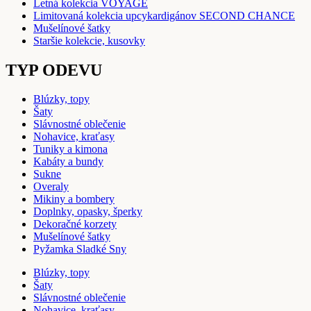
Letná kolekcia VOYAGE
Limitovaná kolekcia upcykardigánov SECOND CHANCE
Mušelínové šatky
Staršie kolekcie, kusovky
TYP ODEVU
Blúzky, topy
Šaty
Slávnostné oblečenie
Nohavice, kraťasy
Tuniky a kimona
Kabáty a bundy
Sukne
Overaly
Mikiny a bombery
Doplnky, opasky, šperky
Dekoračné korzety
Mušelínové šatky
Pyžamka Sladké Sny
Blúzky, topy
Šaty
Slávnostné oblečenie
Nohavice, kraťasy