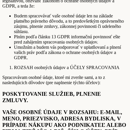
legislatívou, obzvlášť zákonom o ochrane osobných údajov a
GDPR, a teda že:
Budem spracovávať vaše osobné údaje len na základe
platného právneho dôvodu, a to predovšetkým oprávneného
záujmu, plnenie zmluvy, zákonnej povinnosti či udeleného
súhlasu.
Plním podľa článku 13 GDPR informačnú povinnosť ešte
pred zahájením spracovania osobných údajov.
Umožním a budem vás podporovať v uplatňovaní a plnení
vašich práv podľa zákona o ochrane osobných údajov a
GDPR.
ROZSAH osobných údajov a ÚČELY SPRACOVANIA
Spracovávam osobné údaje, ktoré mi zveríte sami, a to z
nasledujúcich dôvodov (pre naplnenie týchto účelov):
POSKYTOVANIE SLUŽIEB, PLNENIE
ZMLUVY.
VAŠE OSOBNÉ ÚDAJE V ROZSAHU: E-MAIL,
MENO, PRIEZVISKO, ADRESA BYDLISKA, V
PRÍPADE NÁKUPU AKO PODNIKATEĽ ALEBO