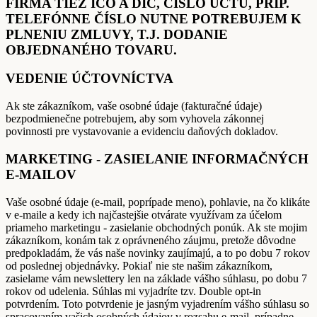
FIRMA TIEŽ IČO A DIČ, ČÍSLO ÚČTU, PRÍP.
TELEFÓNNE ČÍSLO NUTNE POTREBUJEM K
PLNENIU ZMLUVY, T.J. DODANIE
OBJEDNANÉHO TOVARU.
VEDENIE ÚČTOVNÍCTVA
Ak ste zákazníkom, vaše osobné údaje (fakturačné údaje)
bezpodmienečne potrebujem, aby som vyhovela zákonnej
povinnosti pre vystavovanie a evidenciu daňových dokladov.
MARKETING - ZASIELANIE INFORMAČNÝCH
E-MAILOV
Vaše osobné údaje (e-mail, poprípade meno), pohlavie, na čo klikáte
v e-maile a kedy ich najčastejšie otvárate využívam za účelom
priameho marketingu - zasielanie obchodných ponúk. Ak ste mojim
zákazníkom, konám tak z oprávneného záujmu, pretože dôvodne
predpokladám, že vás naše novinky zaujímajú, a to po dobu 7 rokov
od poslednej objednávky. Pokiaľ nie ste našim zákazníkom,
zasielame vám newslettery len na základe vášho súhlasu, po dobu 7
rokov od udelenia. Súhlas mi vyjadríte tzv. Double opt-in
potvrdením. Toto potvrdenie je jasným vyjadrením vášho súhlasu so
spracovaním vašich osobných údajov v rozsahu e-mail, prípadne