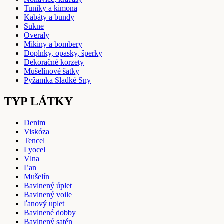
Tuniky a kimona
Kabáty a bundy
Sukne
Overaly
Mikiny a bombery
Doplnky, opasky, šperky
Dekoračné korzety
Mušelínové šatky
Pyžamka Sladké Sny
TYP LÁTKY
Denim
Viskóza
Tencel
Lyocel
Vlna
Ľan
Mušelín
Bavlnený úplet
Bavlnený voile
ľanový uplet
Bavlnené dobby
Bavlnený satén