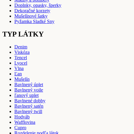
Doplnky, opasky, šperky
Dekoračné korzety
Mušelínové šatky
Pyžamka Sladké Sny
TYP LÁTKY
Denim
Viskóza
Tencel
Lyocel
Vlna
Ľan
Mušelín
Bavlnený úplet
Bavlnený voile
ľanový uplet
Bavlnené dobby
Bavlnený satén
Bavlnený twill
Hodváb
Wafflovina
Cupro
Rozdelenie podľa látok