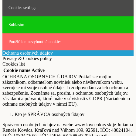
Cookies settings
Súhlasím
Použiť len nevyhnutné cookies
Ochrana osobných údajov
Privacy & Cookies policy
Cookies list
Cookie name
Active
OCHRANA OSOBNÝCH ÚDAJOV Pokiaľ ste mojim
zákazníkom, odberateľom noviniek alebo návštevníkom webu,
zverujete mi svoje osobné údaje. Ja zodpovedám za ich ochranu a
zabezpečenie. Zoznámte sa, prosím, s ochranou osobných údajov,
zásadami a právami, ktoré máte v súvislosti s GDPR (Nariadenie o
ochrane osobných údajov v rámci EU).
Kto je SPRÁVCA osobných údajov
Správcom osobných údajov na webe www.lovecolors.sk je Julianna
Rencés Kovács, Kráľová nad Váhom 109, 92591, IČO: 48024104,
DIČ: 1080472052, IČO-DPH: SK1080472052, e-mail: