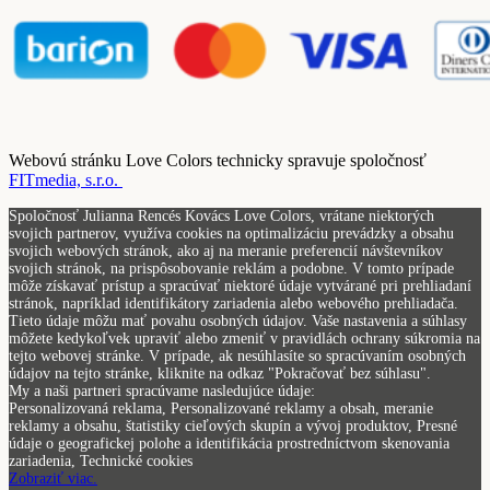
Webovú stránku Love Colors technicky spravuje spoločnosť
FITmedia, s.r.o.
Spoločnosť Julianna Rencés Kovács Love Colors, vrátane niektorých
svojich partnerov, využíva cookies na optimalizáciu prevádzky a obsahu
svojich webových stránok, ako aj na meranie preferencií návštevníkov
svojich stránok, na prispôsobovanie reklám a podobne. V tomto prípade
môže získavať prístup a spracúvať niektoré údaje vytvárané pri prehliadaní
stránok, napríklad identifikátory zariadenia alebo webového prehliadača.
Tieto údaje môžu mať povahu osobných údajov. Vaše nastavenia a súhlasy
môžete kedykoľvek upraviť alebo zmeniť v pravidlách ochrany súkromia na
tejto webovej stránke. V prípade, ak nesúhlasíte so spracúvaním osobných
údajov na tejto stránke, kliknite na odkaz "Pokračovať bez súhlasu".
My a naši partneri spracúvame nasledujúce údaje:
Personalizovaná reklama, Personalizované reklamy a obsah, meranie
reklamy a obsahu, štatistiky cieľových skupín a vývoj produktov, Presné
údaje o geografickej polohe a identifikácia prostredníctvom skenovania
zariadenia, Technické cookies
Zobraziť viac.