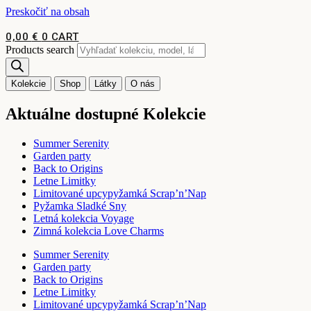
Preskočiť na obsah
0,00
€
0
CART
Products search
Kolekcie
Shop
Látky
O nás
Aktuálne dostupné Kolekcie
Summer Serenity
Garden party
Back to Origins
Letne Limitky
Limitované upcypyžamká Scrap’n’Nap
Pyžamka Sladké Sny
Letná kolekcia Voyage
Zimná kolekcia Love Charms
Summer Serenity
Garden party
Back to Origins
Letne Limitky
Limitované upcypyžamká Scrap’n’Nap