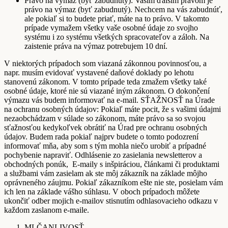
Právo na výmaz (byť zabudnutý): Vašim ďalším právom je
právo na výmaz (byť zabudnutý). Nechcem na vás zabudnúť,
ale pokiaľ si to budete priať, máte na to právo. V takomto
prípade vymažem všetky vaše osobné údaje zo svojho
systému i zo systému všetkých spracovateľov a záloh. Na
zaistenie práva na výmaz potrebujem 10 dní.
V niektorých prípadoch som viazaná zákonnou povinnosťou, a
napr. musím evidovať vystavené daňové doklady po lehotu
stanovenú zákonom. V tomto prípade teda zmažem všetky také
osobné údaje, ktoré nie sú viazané iným zákonom. O dokončení
výmazu vás budem informovať na e-mail. SŤAŽNOSŤ na Úrade
na ochranu osobných údajov: Pokiaľ máte pocit, že s vašimi údajmi
nezaobchádzam v súlade so zákonom, máte právo sa so svojou
sťažnosťou kedykoľvek obrátiť na Úrad pre ochranu osobných
údajov. Budem rada pokiaľ najprv budete o tomto podozrení
informovať mňa, aby som s tým mohla niečo urobiť a prípadné
pochybenie napraviť. Odhlásenie zo zasielania newsletterov a
obchodných ponúk, E-maily s inšpiráciou, článkami či produktami
a službami vám zasielam ak ste môj zákazník na základe môjho
oprávneného záujmu. Pokiaľ zákazníkom ešte nie ste, posielam vám
ich len na základe vášho súhlasu. V oboch prípadoch môžete
ukončiť odber mojich e-mailov stisnutím odhlasovacieho odkazu v
každom zaslanom e-maile.
MLČANLIVOSŤ