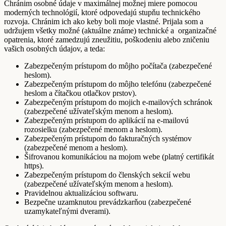
Chránim osobné údaje v maximálnej možnej miere pomocou
moderných technológií, ktoré odpovedajú stupňu technického
rozvoja. Chránim ich ako keby boli moje vlastné. Prijala som a
udržujem všetky možné (aktuálne známe) technické a organizačné
opatrenia, ktoré zamedzujú zneužitiu, poškodeniu alebo zničeniu
vašich osobných údajov, a teda:
Zabezpečeným prístupom do môjho počítača (zabezpečené
heslom).
Zabezpečeným prístupom do môjho telefónu (zabezpečené
heslom a čítačkou otlačkov prstov).
Zabezpečeným prístupom do mojich e-mailových schránok
(zabezpečené užívateľským menom a heslom).
Zabezpečeným prístupom do aplikácií na e-mailovú
rozosielku (zabezpečené menom a heslom).
Zabezpečeným prístupom do fakturačných systémov
(zabezpečené menom a heslom).
Šifrovanou komunikáciou na mojom webe (platný certifikát
https).
Zabezpečeným prístupom do členských sekcií webu
(zabezpečené užívateľským menom a heslom).
Pravidelnou aktualizáciou softwaru.
Bezpečne uzamknutou prevádzkarňou (zabezpečené
uzamykateľnými dverami).