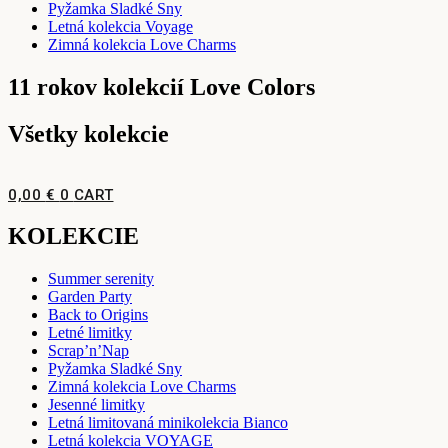
Pyžamka Sladké Sny
Letná kolekcia Voyage
Zimná kolekcia Love Charms
11 rokov kolekcií Love Colors
Všetky kolekcie
0,00
€
0
CART
KOLEKCIE
Summer serenity
Garden Party
Back to Origins
Letné limitky
Scrap’n’Nap
Pyžamka Sladké Sny
Zimná kolekcia Love Charms
Jesenné limitky
Letná limitovaná minikolekcia Bianco
Letná kolekcia VOYAGE