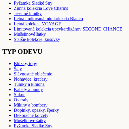
Pyžamka Sladké Sny
Zimná kolekcia Love Charms
Jesenné limitky
Letná limitovaná minikolekcia Bianco
Letná kolekcia VOYAGE
Limitovaná kolekcia upcykardigánov SECOND CHANCE
Mušelínové šatky
Staršie kolekcie, kusovky
TYP ODEVU
Blúzky, topy
Šaty
Slávnostné oblečenie
Nohavice, kraťasy
Tuniky a kimona
Kabáty a bundy
Sukne
Overaly
Mikiny a bombery
Doplnky, opasky, šperky
Dekoračné korzety
Mušelínové šatky
Pyžamka Sladké Sny