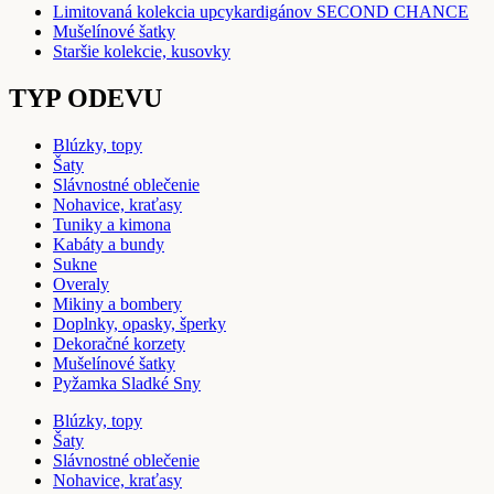
Limitovaná kolekcia upcykardigánov SECOND CHANCE
Mušelínové šatky
Staršie kolekcie, kusovky
TYP ODEVU
Blúzky, topy
Šaty
Slávnostné oblečenie
Nohavice, kraťasy
Tuniky a kimona
Kabáty a bundy
Sukne
Overaly
Mikiny a bombery
Doplnky, opasky, šperky
Dekoračné korzety
Mušelínové šatky
Pyžamka Sladké Sny
Blúzky, topy
Šaty
Slávnostné oblečenie
Nohavice, kraťasy