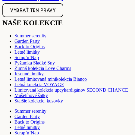
VYBRAŤ TEN PRAVÝ
NAŠE KOLEKCIE
Summer serenity
Garden Party
Back to Origins
Letné limitky
Scrap’n’Nap
Pyžamka Sladké Sny
Zimná kolekcia Love Charms
Jesenné limitky
Letná limitovaná minikolekcia Bianco
Letná kolekcia VOYAGE
Limitovaná kolekcia upcykardigánov SECOND CHANCE
Mušelínové šatky
Staršie kolekcie, kusovky
Summer serenity
Garden Party
Back to Origins
Letné limitky
Scrap’n’Nap