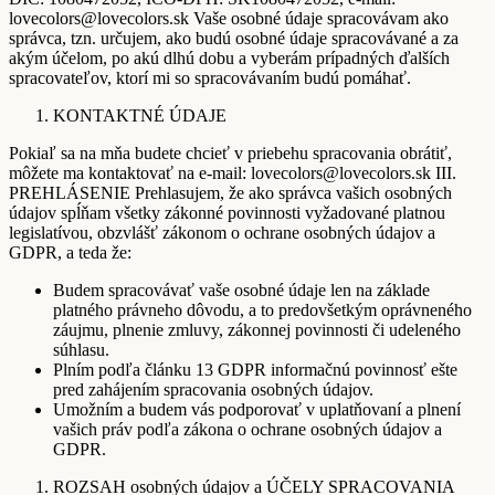
lovecolors@lovecolors.sk Vaše osobné údaje spracovávam ako
správca, tzn. určujem, ako budú osobné údaje spracovávané a za
akým účelom, po akú dlhú dobu a vyberám prípadných ďalších
spracovateľov, ktorí mi so spracovávaním budú pomáhať.
KONTAKTNÉ ÚDAJE
Pokiaľ sa na mňa budete chcieť v priebehu spracovania obrátiť,
môžete ma kontaktovať na e-mail: lovecolors@lovecolors.sk III.
PREHLÁSENIE Prehlasujem, že ako správca vašich osobných
údajov spĺňam všetky zákonné povinnosti vyžadované platnou
legislatívou, obzvlášť zákonom o ochrane osobných údajov a
GDPR, a teda že:
Budem spracovávať vaše osobné údaje len na základe
platného právneho dôvodu, a to predovšetkým oprávneného
záujmu, plnenie zmluvy, zákonnej povinnosti či udeleného
súhlasu.
Plním podľa článku 13 GDPR informačnú povinnosť ešte
pred zahájením spracovania osobných údajov.
Umožním a budem vás podporovať v uplatňovaní a plnení
vašich práv podľa zákona o ochrane osobných údajov a
GDPR.
ROZSAH osobných údajov a ÚČELY SPRACOVANIA