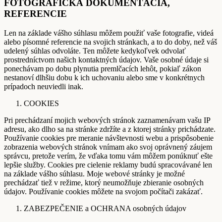
FOTOGRAFICKÁ DOKUMENTÁCIA,
REFERENCIE
Len na základe vášho súhlasu môžem použiť vaše fotografie, videá
alebo písomné referencie na svojich stránkach, a to do doby, než váš
udelený súhlas odvoláte. Ten môžete kedykoľvek odvolať
prostredníctvom našich kontaktných údajov. Vaše osobné údaje si
ponechávam po dobu plynutia premlčacích lehôt, pokiaľ zákon
nestanoví dlhšiu dobu k ich uchovaniu alebo sme v konkrétnych
prípadoch neuviedli inak.
COOKIES
Pri prechádzaní mojich webových stránok zaznamenávam vašu IP
adresu, ako dlho sa na stránke zdržíte a z ktorej stránky prichádzate.
Používanie cookies pre meranie návštevnosti webu a prispôsobenie
zobrazenia webových stránok vnímam ako svoj oprávnený záujem
správcu, pretože verím, že vďaka tomu vám môžem ponúknuť ešte
lepšie služby. Cookies pre cielenie reklamy budú spracovávané len
na základe vášho súhlasu. Moje webové stránky je možné
prechádzať tiež v režime, ktorý neumožňuje zbieranie osobných
údajov. Používanie cookies môžete na svojom počítači zakázať.
ZABEZPEČENIE a OCHRANA osobných údajov