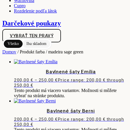
Wafflovina
Cupro
Rozdelenie podľa látok
Darčekové poukazy
VYBRAŤ TEN PRAVÝ
Všetko
Iba skladom
Domov
/ Produkt farba / madeira sage green
Bavlnené šaty Emília
200,00
€
–
250,00
€
Price range: 200,00 € through
250,00 €
Tento produkt má viacero variantov. Možnosti si môžete
vybrať na stránke produktu.
Bavlnené šaty Berni
200,00
€
–
250,00
€
Price range: 200,00 € through
250,00 €
Tento produkt má viacero variantov. Možnosti si môžete