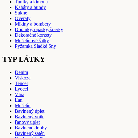
Tuniky a kimona
Kabáty a bundy
Sukne
Overaly
Mikiny a bombery
Doplnky, opasky, šperky
Dekoračné korzety
Mušelínové šatky
Pyžamka Sladké Sny
TYP LÁTKY
Denim
Viskóza
Tencel
Lyocel
Vlna
Ľan
Mušelín
Bavlnený úplet
Bavlnený voile
ľanový uplet
Bavlnené dobby
Bavlnený satén