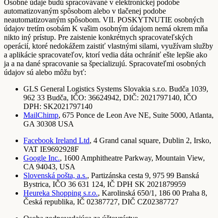
Osobné údaje budú spracovávané v elektronickej podobe
automatizovaným spôsobom alebo v tlačenej podobe
neautomatizovaným spôsobom. VII. POSKYTNUTIE osobných
údajov tretím osobám K vašim osobným údajom nemá okrem mňa
nikto iný prístup. Pre zaistenie konkrétnych spracovateľských
operácií, ktoré nedokážem zaistiť vlastnými silami, využívam služby
a aplikácie spracovateľov, ktorí vedia dáta ochrániť ešte lepšie ako
ja a na dané spracovanie sa špecializujú. Spracovateľmi osobných
údajov sú alebo môžu byť:
GLS General Logistics Systems Slovakia s.r.o. Budča 1039,
962 33 Budča, IČO: 36624942, DIČ: 2021797140, IČO
DPH: SK2021797140
MailChimp
, 675 Ponce de Leon Ave NE, Suite 5000, Atlanta,
GA 30308 USA
Facebook Ireland Ltd
, 4 Grand canal square, Dublin 2, Irsko,
VAT IE9692928F
Google Inc.
, 1600 Amphitheatre Parkway, Mountain View,
CA 94043, USA
Slovenská pošta, a.s.
, Partizánska cesta 9, 975 99 Banská
Bystrica, IČO 36 631 124, IČ DPH SK 2021879959
Heureka Shopping s.r.o.
, Karolinská 650/1, 186 00 Praha 8,
Česká republika, IČ 02387727, DIČ CZ02387727