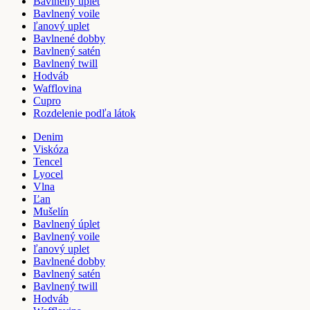
Bavlnený úplet
Bavlnený voile
ľanový uplet
Bavlnené dobby
Bavlnený satén
Bavlnený twill
Hodváb
Wafflovina
Cupro
Rozdelenie podľa látok
Denim
Viskóza
Tencel
Lyocel
Vlna
Ľan
Mušelín
Bavlnený úplet
Bavlnený voile
ľanový uplet
Bavlnené dobby
Bavlnený satén
Bavlnený twill
Hodváb