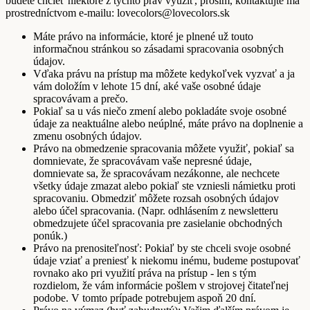
budete chcieť niektoré z týchto práv využiť, prosím, kontaktujte ma
prostredníctvom e-mailu: lovecolors@lovecolors.sk
Máte právo na informácie, ktoré je plnené už touto
informačnou stránkou so zásadami spracovania osobných
údajov.
Vďaka právu na prístup ma môžete kedykoľvek vyzvať a ja
vám doložím v lehote 15 dní, aké vaše osobné údaje
spracovávam a prečo.
Pokiaľ sa u vás niečo zmení alebo pokladáte svoje osobné
údaje za neaktuálne alebo neúplné, máte právo na doplnenie a
zmenu osobných údajov.
Právo na obmedzenie spracovania môžete využiť, pokiaľ sa
domnievate, že spracovávam vaše nepresné údaje,
domnievate sa, že spracovávam nezákonne, ale nechcete
všetky údaje zmazat alebo pokiaľ ste vzniesli námietku proti
spracovaniu. Obmedziť môžete rozsah osobných údajov
alebo účel spracovania. (Napr. odhlásením z newsletteru
obmedzujete účel spracovania pre zasielanie obchodných
ponúk.)
Právo na prenositeľnosť: Pokiaľ by ste chceli svoje osobné
údaje vziať a preniesť k niekomu inému, budeme postupovať
rovnako ako pri využití práva na prístup - len s tým
rozdielom, že vám informácie pošlem v strojovej čitateľnej
podobe. V tomto prípade potrebujem aspoň 20 dní.