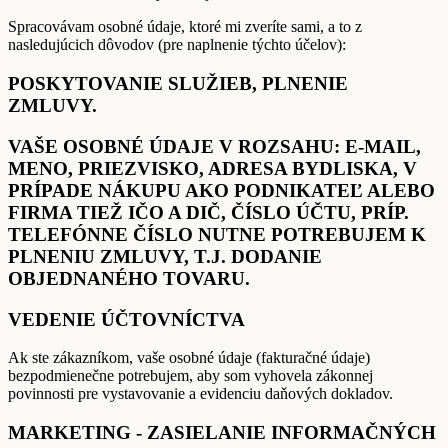
Spracovávam osobné údaje, ktoré mi zveríte sami, a to z
nasledujúcich dôvodov (pre naplnenie týchto účelov):
POSKYTOVANIE SLUŽIEB, PLNENIE
ZMLUVY.
VAŠE OSOBNÉ ÚDAJE V ROZSAHU: E-MAIL,
MENO, PRIEZVISKO, ADRESA BYDLISKA, V
PRÍPADE NÁKUPU AKO PODNIKATEĽ ALEBO
FIRMA TIEŽ IČO A DIČ, ČÍSLO ÚČTU, PRÍP.
TELEFÓNNE ČÍSLO NUTNE POTREBUJEM K
PLNENIU ZMLUVY, T.J. DODANIE
OBJEDNANÉHO TOVARU.
VEDENIE ÚČTOVNÍCTVA
Ak ste zákazníkom, vaše osobné údaje (fakturačné údaje)
bezpodmienečne potrebujem, aby som vyhovela zákonnej
povinnosti pre vystavovanie a evidenciu daňových dokladov.
MARKETING - ZASIELANIE INFORMAČNÝCH