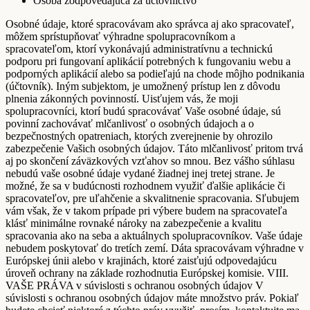
Osoba zodpovedajúca za účtovníctvo
Osobné údaje, ktoré spracovávam ako správca aj ako spracovateľ,
môžem sprístupňovať výhradne spolupracovníkom a
spracovateľom, ktorí vykonávajú administratívnu a technickú
podporu pri fungovaní aplikácií potrebných k fungovaniu webu a
podporných aplikácií alebo sa podieľajú na chode môjho podnikania
(účtovník). Iným subjektom, je umožnený prístup len z dôvodu
plnenia zákonných povinností. Uisťujem vás, že moji
spolupracovníci, ktorí budú spracovávať Vaše osobné údaje, sú
povinní zachovávať mlčanlivosť o osobných údajoch a o
bezpečnostných opatreniach, ktorých zverejnenie by ohrozilo
zabezpečenie Vašich osobných údajov. Táto mlčanlivosť pritom trvá
aj po skončení záväzkových vzťahov so mnou. Bez vášho súhlasu
nebudú vaše osobné údaje vydané žiadnej inej tretej strane. Je
možné, že sa v budúcnosti rozhodnem využiť ďalšie aplikácie či
spracovateľov, pre uľahčenie a skvalitnenie spracovania. Sľubujem
vám však, že v takom prípade pri výbere budem na spracovateľa
klásť minimálne rovnaké nároky na zabezpečenie a kvalitu
spracovania ako na seba a aktuálnych spolupracovníkov. Vaše údaje
nebudem poskytovať do tretích zemí. Dáta spracovávam výhradne v
Európskej únii alebo v krajinách, ktoré zaisťujú odpovedajúcu
úroveň ochrany na základe rozhodnutia Európskej komisie. VIII.
VAŠE PRÁVA v súvislosti s ochranou osobných údajov V
súvislosti s ochranou osobných údajov máte množstvo práv. Pokiaľ