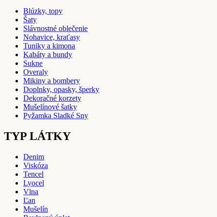
Blúzky, topy
Šaty
Slávnostné oblečenie
Nohavice, kraťasy
Tuniky a kimona
Kabáty a bundy
Sukne
Overaly
Mikiny a bombery
Doplnky, opasky, šperky
Dekoračné korzety
Mušelínové šatky
Pyžamka Sladké Sny
TYP LÁTKY
Denim
Viskóza
Tencel
Lyocel
Vlna
Ľan
Mušelín