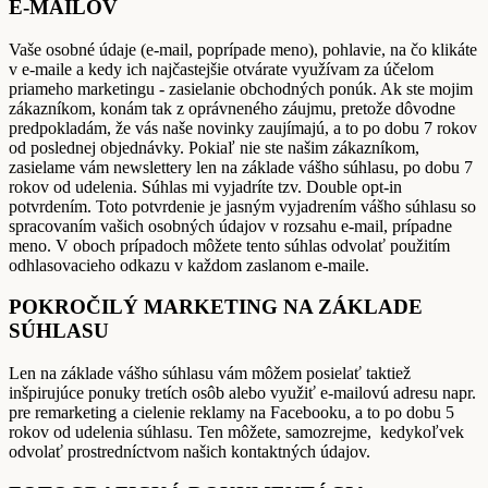
E-MAILOV
Vaše osobné údaje (e-mail, poprípade meno), pohlavie, na čo klikáte
v e-maile a kedy ich najčastejšie otvárate využívam za účelom
priameho marketingu - zasielanie obchodných ponúk. Ak ste mojim
zákazníkom, konám tak z oprávneného záujmu, pretože dôvodne
predpokladám, že vás naše novinky zaujímajú, a to po dobu 7 rokov
od poslednej objednávky. Pokiaľ nie ste našim zákazníkom,
zasielame vám newslettery len na základe vášho súhlasu, po dobu 7
rokov od udelenia. Súhlas mi vyjadríte tzv. Double opt-in
potvrdením. Toto potvrdenie je jasným vyjadrením vášho súhlasu so
spracovaním vašich osobných údajov v rozsahu e-mail, prípadne
meno. V oboch prípadoch môžete tento súhlas odvolať použitím
odhlasovacieho odkazu v každom zaslanom e-maile.
POKROČILÝ MARKETING NA ZÁKLADE
SÚHLASU
Len na základe vášho súhlasu vám môžem posielať taktiež
inšpirujúce ponuky tretích osôb alebo využiť e-mailovú adresu napr.
pre remarketing a cielenie reklamy na Facebooku, a to po dobu 5
rokov od udelenia súhlasu. Ten môžete, samozrejme, kedykoľvek
odvolať prostredníctvom našich kontaktných údajov.