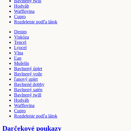
Bavlnený twill
Hodváb
Wafflovina
Cupro
Rozdelenie podľa látok
Denim
Viskóza
Tencel
Lyocel
Vlna
Ľan
Mušelín
Bavlnený úplet
Bavlnený voile
ľanový uplet
Bavlnené dobby
Bavlnený satén
Bavlnený twill
Hodváb
Wafflovina
Cupro
Rozdelenie podľa látok
Darčekové poukazy