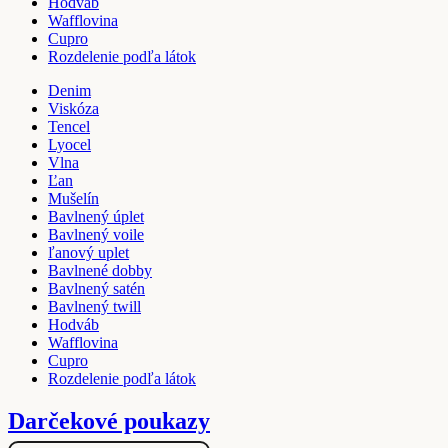
Hodváb
Wafflovina
Cupro
Rozdelenie podľa látok
Denim
Viskóza
Tencel
Lyocel
Vlna
Ľan
Mušelín
Bavlnený úplet
Bavlnený voile
ľanový uplet
Bavlnené dobby
Bavlnený satén
Bavlnený twill
Hodváb
Wafflovina
Cupro
Rozdelenie podľa látok
Darčekové poukazy