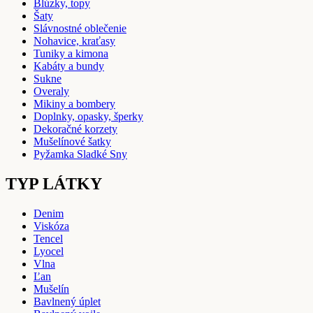
Blúzky, topy
Šaty
Slávnostné oblečenie
Nohavice, kraťasy
Tuniky a kimona
Kabáty a bundy
Sukne
Overaly
Mikiny a bombery
Doplnky, opasky, šperky
Dekoračné korzety
Mušelínové šatky
Pyžamka Sladké Sny
TYP LÁTKY
Denim
Viskóza
Tencel
Lyocel
Vlna
Ľan
Mušelín
Bavlnený úplet