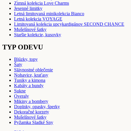
Zimná kolekcia Love Charms
Jesenné limitky
Letná limitovaná minikolekcia Bianco
Letná kolekcia VOYAGE
Limitovaná kolekcia upcykardigánov SECOND CHANCE
Mušelínové šatky
Staršie kolekcie, kusovky
TYP ODEVU
Blúzky, topy
Šaty
Slávnostné oblečenie
Nohavice, kraťasy
Tuniky a kimona
Kabáty a bundy
Sukne
Overaly
Mikiny a bombery
Doplnky, opasky, šperky
Dekoračné korzety
Mušelínové šatky
Pyžamka Sladké Sny