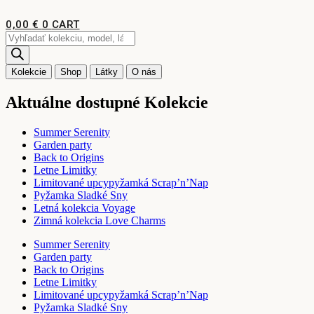
Preskočiť
na
0,00
€
0
CART
obsah
Products
search
Kolekcie
Shop
Látky
O nás
Aktuálne dostupné Kolekcie
Summer Serenity
Garden party
Back to Origins
Letne Limitky
Limitované upcypyžamká Scrap’n’Nap
Pyžamka Sladké Sny
Letná kolekcia Voyage
Zimná kolekcia Love Charms
Summer Serenity
Garden party
Back to Origins
Letne Limitky
Limitované upcypyžamká Scrap’n’Nap
Pyžamka Sladké Sny