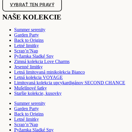
VYBRAŤ TEN PRAVÝ
NAŠE KOLEKCIE
Summer serenity
Garden Party
Back to Origins
Letné limitky
Scrap’n’Nap
Pyžamka Sladké Sny
Zimná kolekcia Love Charms
Jesenné limitky
Letná limitovaná minikolekcia Bianco
Letná kolekcia VOYAGE
Limitovaná kolekcia upcykardigánov SECOND CHANCE
Mušelínové šatky
Staršie kolekcie, kusovky
Summer serenity
Garden Party
Back to Origins
Letné limitky
Scrap’n’Nap
Pyžamka Sladké Sny