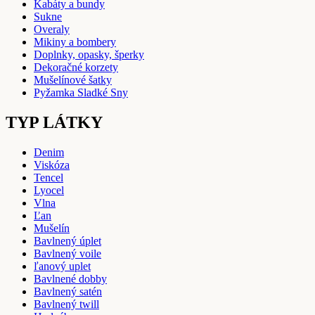
Kabáty a bundy
Sukne
Overaly
Mikiny a bombery
Doplnky, opasky, šperky
Dekoračné korzety
Mušelínové šatky
Pyžamka Sladké Sny
TYP LÁTKY
Denim
Viskóza
Tencel
Lyocel
Vlna
Ľan
Mušelín
Bavlnený úplet
Bavlnený voile
ľanový uplet
Bavlnené dobby
Bavlnený satén
Bavlnený twill