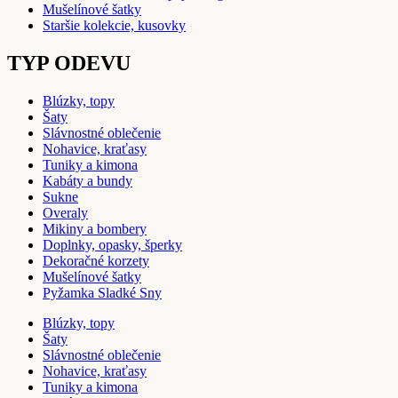
Mušelínové šatky
Staršie kolekcie, kusovky
TYP ODEVU
Blúzky, topy
Šaty
Slávnostné oblečenie
Nohavice, kraťasy
Tuniky a kimona
Kabáty a bundy
Sukne
Overaly
Mikiny a bombery
Doplnky, opasky, šperky
Dekoračné korzety
Mušelínové šatky
Pyžamka Sladké Sny
Blúzky, topy
Šaty
Slávnostné oblečenie
Nohavice, kraťasy
Tuniky a kimona