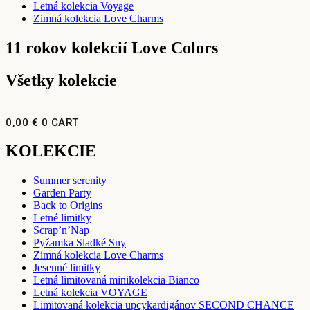
Letná kolekcia Voyage
Zimná kolekcia Love Charms
11 rokov kolekcií Love Colors
Všetky kolekcie
0,00
€
0
CART
KOLEKCIE
Summer serenity
Garden Party
Back to Origins
Letné limitky
Scrap’n’Nap
Pyžamka Sladké Sny
Zimná kolekcia Love Charms
Jesenné limitky
Letná limitovaná minikolekcia Bianco
Letná kolekcia VOYAGE
Limitovaná kolekcia upcykardigánov SECOND CHANCE