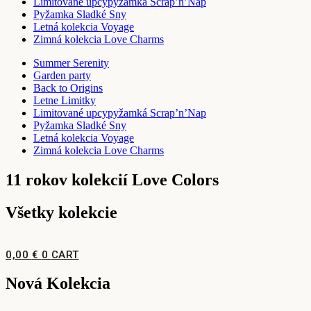
Limitované upcypyžamká Scrap’n’Nap
Pyžamka Sladké Sny
Letná kolekcia Voyage
Zimná kolekcia Love Charms
Summer Serenity
Garden party
Back to Origins
Letne Limitky
Limitované upcypyžamká Scrap’n’Nap
Pyžamka Sladké Sny
Letná kolekcia Voyage
Zimná kolekcia Love Charms
11 rokov kolekcií Love Colors
Všetky kolekcie
0,00
€
0
CART
Nová Kolekcia