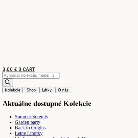
Preskočiť
na
obsah
0,00
€
0
CART
Products
search
Kolekcie
Shop
Látky
O nás
Aktuálne dostupné Kolekcie
Summer Serenity
Garden party
Back to Origins
Letne Limitky